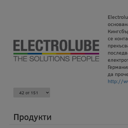
Electrol
основан
Кингсбъ
се конт
прекъсв
последв
електро
Германи
да проче
http://w
Продукти