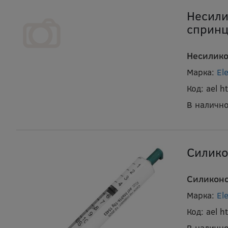
Несили
спринц
Несилико
Марка:
El
Код:
ael 
В налично
Силико
Силиконо
Марка:
El
Код:
ael 
В налично