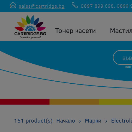
sales@cartridge.bg
0897 899 698
,
0899 
Тонер касети
Масти
как
151 product(s)
Начало
›
Марки
›
Electro