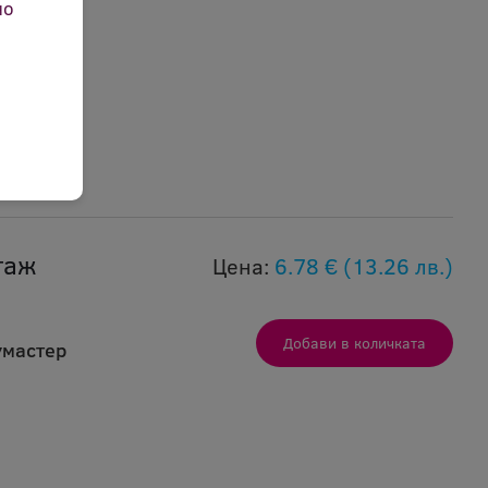
но
таж
Цена:
6.78 €
(13.26 лв.)
умастер