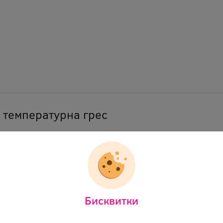
 температурна грес
емпературна грес
ectrolube
tg50t 0101
ст:
Не
Бисквитки