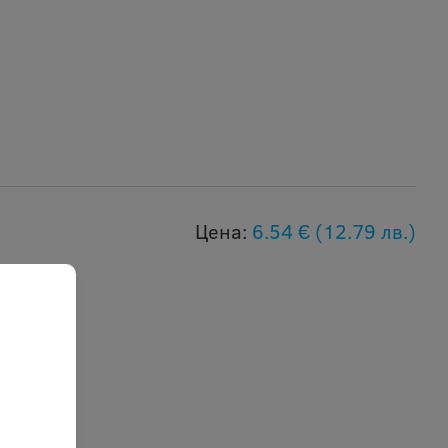
Цена:
6.54 €
(12.79 лв.)