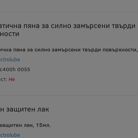
атична пяна за силно замърсени твърди
ности
ична пяна за силно замърсени твърди повърхности,
ectrolube
ctc400h 0055
ст:
Не
н защитен лак
защитен лак, 15мл.
ectrolube