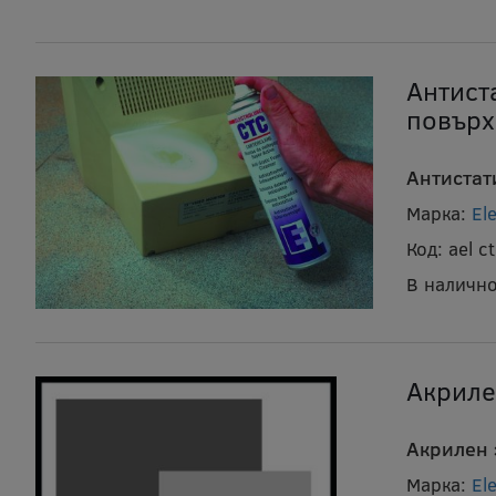
Антист
повърх
Антистат
Марка:
El
Код:
ael 
В налично
Акриле
Акрилен 
Марка:
El