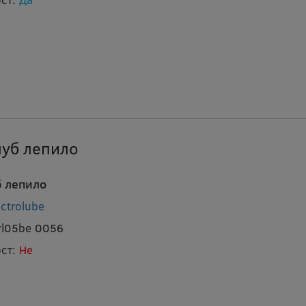
уб лепило
 лепило
ectrolube
yl05be 0056
ст:
Не