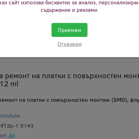
ози сайт използва бисквитки за анализ, персонализира
съдържание и реклами.
Приемам
Отказвам
а ремонт на платки с повърхностен мон
 12 ml
ремонт на платки с повърхностен монтаж (SMD), фл
ectrolube
smf12p-1 0143
ст:
Да