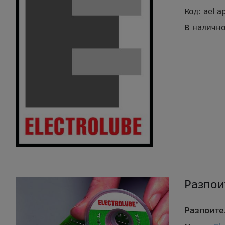
Код:
ael a
В налично
Разпои
Разпоите