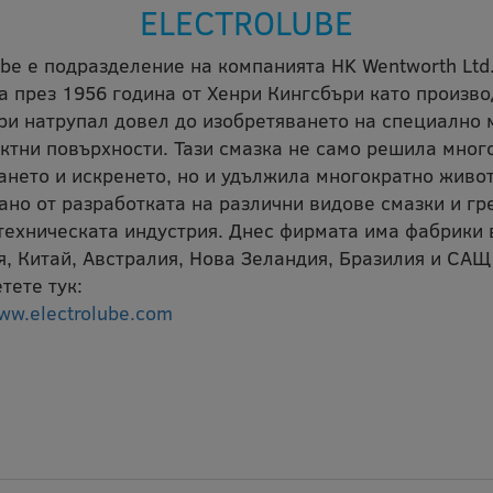
ELECTROLUBE
ube е подразделение на компанията HK Wentworth Ltd.
а през 1956 година от Хенри Кингсбъри като произво
ри натрупал довел до изобретяването на специално 
актни повърхности. Тази смазка не само решила мног
ането и искренето, но и удължила многократно живот
ано от разработката на различни видове смазки и гр
техническата индустрия. Днес фирмата има фабрики в
я, Китай, Австралия, Нова Зеландия, Бразилия и САЩ
тете тук:
ww.electrolube.com