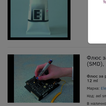
Т
Флюс з
(SMD),
Флюс за 
12 ml
Марка:
El
Код:
ael 
В налично