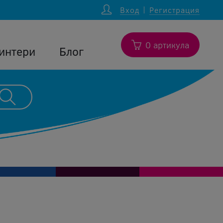
Вход
Регистрация
0 артикула
интери
Блог