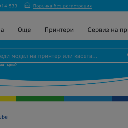
914 533
Поръчка без регистрация
ла
Още
Принтери
Сервиз на пр
 да търся?
lube