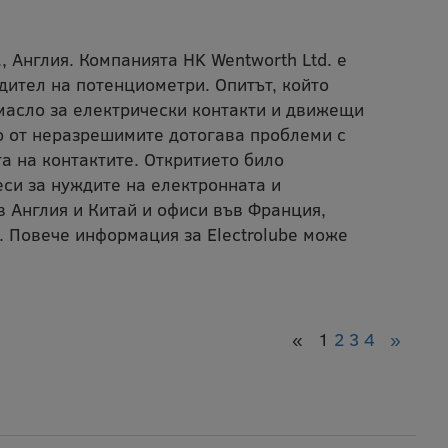
, Англия. Компанията HK Wentworth Ltd. е
дител на потенциометри. Опитът, който
масло за електрически контакти и движещи
о от неразрешимите дотогава проблеми с
а на контактите. Откритието било
еси за нуждите на електронната и
 Англия и Китай и офиси във Франция,
. Повече информация за Electrolube може
«
1
2
3
4
»