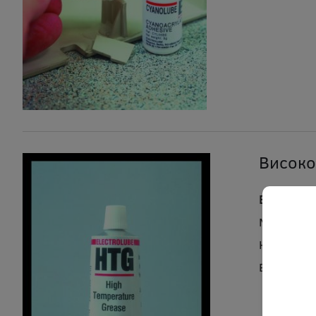
Високо
Високо т
Марка:
El
Код:
ael h
В налично