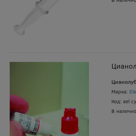
Цианол
Цианолуб
Марка:
El
Код:
ael c
В налично