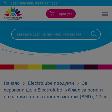
0897 899 698
,
0899 914 533
0 артикула
Togg
Начало
›
Electrolube продукти
За
›
сервизни цели Electrolube
Флюс за ремонт
›
на платки с повърхностен монтаж (SMD), 12 ml