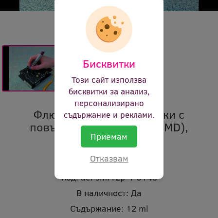
Бисквитки
Този сайт използва
бисквитки за анализ,
персонализирано
Флюс за ремонт на платки с
съдържание и реклами.
повърхностен монтаж (SMD),
Приемам
флумастер 12 ml
Отказвам
Марка:
Electrolube
Код:
ael smf12p-1 0143
В наличност:
Да
Съдържание:
12 ml