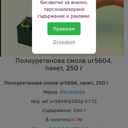
бисквитки за анализ,
персонализирано
съдържание и реклами.
Приемам
Отказвам
Полиуретанова смола ur5604,
пакет, 250 г
Полиуретанова смола ur5604, пакет, 250 г
Марка:
Electrolube
Код:
ael ur5604rp250g 0172
Съдържание:
250 г
В наличност:
Не