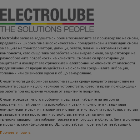
Electrolube запазва водещата си роля в технологиите за производство на смоли,
предлагайки широка гама висококачествени полиуретанови и епоксидни смоли
за защита на трансформатори, датчици, релета, платки, интегрални схеми и
компоненти, като също така разработва нови видове смоли, за да отговори на
разнообразните потребности на клиентите. Смолите са проектирани да
защитават и изолират електрическите и електронни компоненти от опасности
предизвикани от вредни въздействия на околната среда – влага, вибрация,
топлинни или физически удари и общо замърсяване.
Смолите могат да формират цялостна защита срещу вредното въздействие на
околната среда и изцяло изолират устройствата, което ги прави по-подходящи
за работа при екстремни условия от защитните покрития.
Смолите решават много проблеми; предпазват кабелите на петролни
съоръжения; най различни автомобилни възли и компоненти; защитават
електрическите вериги на алармите и откритите контролни устройства; участват
в създаването на прототипни устройства; запечатват канали при
телекомуникационните кабелни трасета и в много други области. Гамата включва
и продукти, сертифицирани по UL, които забавят горенето (огнезабавящи).
Прочетете повече.