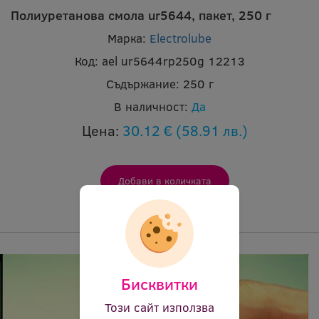
Полиуретанова смола ur5644, пакет, 250 г
Марка:
Electrolube
Код:
ael ur5644rp250g 12213
Съдържание:
250 г
В наличност:
Да
Цена:
30.12 €
(58.91 лв.)
Бисквитки
Този сайт използва