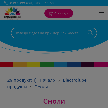
0897 899 698
,
0899 914 533
0 артикула
Togg
29 продукт(и)
Начало
Electrolube
›
продукти
Смоли
›
Смоли