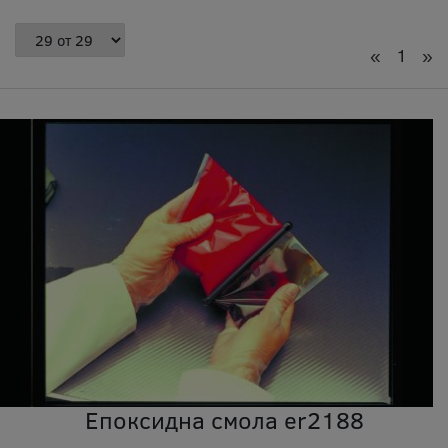
«
1
»
Епоксидна смола er2188