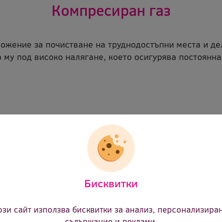
Компресиран газ
ложение за почистване на труднодостъпни места и де
му под високо налягане, което осигурява постоянна
ne Флакон чист компресиран газ SDU40
 компресиран газ за почистване на труднодостъпни
Бисквитки
oClene
c sdu400f 0268
ози сайт използва бисквитки за анализ, персонализира
съдържание и реклами.