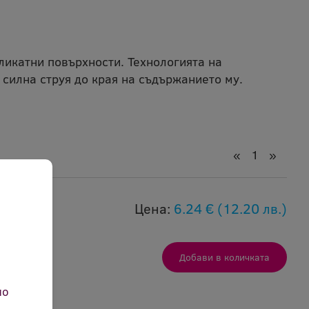
ликатни повърхности. Технологията на
 силна струя до края на съдържанието му.
«
1
»
0F
Цена:
6.24 €
(12.20 лв.)
 места
но