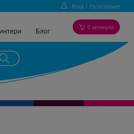
Вход
Регистрация
0 артикула
интери
Блог