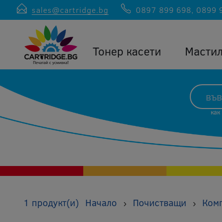
sales@cartridge.bg
0897 899 698
,
0899 
Тонер касети
Масти
как
1 продукт(и)
Начало
Почистващи
Ком
›
›