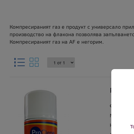
Компресираният газ е продукт с универсало при
производство на флакона позволява запълването 
Компресираният газ на AF е негорим.
ProCle
Флакон с
Марка:
Pr
Код:
affre
Т