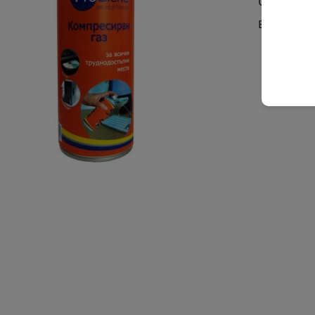
Съдържан
В налично