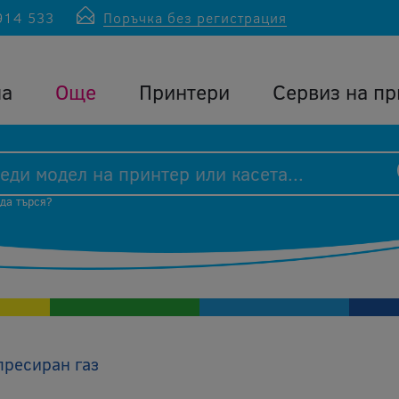
914 533
Поръчка без регистрация
ла
Още
Принтери
Сервиз на пр
 да търся?
пресиран газ