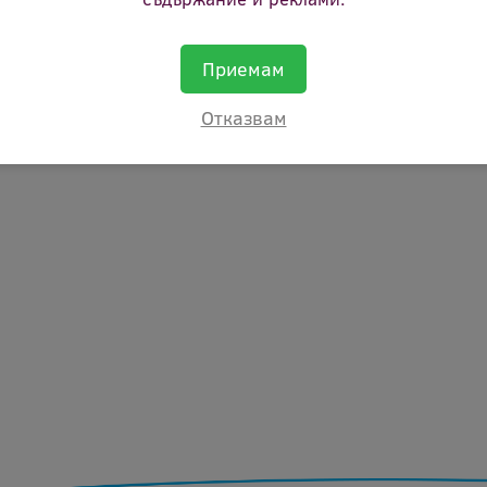
ие:
400 ml/215 g
ст:
Да
Приемам
Отказвам