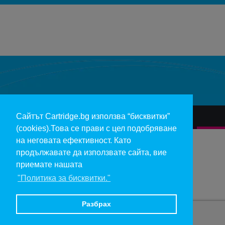
Добави ревю
Оставяйки ревю Вие помагате, както на нас
да подобряваме нашите продукти и
обслужване, така и на другите хора
възнамеряващи да закупят ael htg50t 0101.
Добави ревю
Сайтът Cartridge.bg използва “бисквитки”
За нас
Гаранции и рекламации
Контакт
Доставка
(cookies).Това се прави с цел подобряване
Отказ и връщане на продукти
Общи условия за ползване
на неговата ефективност. Като
продължавате да използвате сайта, вие
Изкупуване на празни касети
Инфopмaция пo чл. 112-115 oт ЗЗΠ
Блог
приемате нашата
"Политика за бисквитки."
Copyright 2017 - cartridge.bg
Цените в евро са изчислени по фиксирания курс 1 € = 1.95583 лв.
Разбрах
При спор, който не може да бъде решен съвместно с избрания онлайн магазин, можете
да използвате сайта
ОРС
. Всички продукти в страницата подлежат на актуализация.