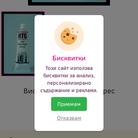
Бисквитки
Този сайт използва
бисквитки за анализ,
персонализирано
Високо температурна грес
съдържание и реклами.
Приемам
Марка:
Electrolube
Код:
ael htg50t 0101
Отказвам
В наличност:
Не