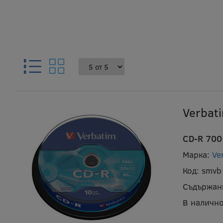
Verbat
CD-R 700 
Марка:
Ve
Код:
smvb
Съдържан
В налично