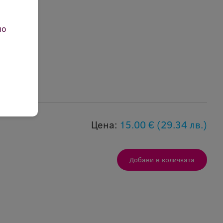
но
Цена:
15.00 €
(29.34 лв.)