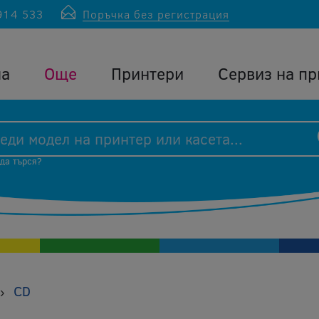
914 533
Поръчка без регистрация
ла
Още
Принтери
Сервиз на пр
 да търся?
CD
›