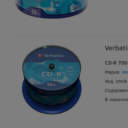
Verbat
CD-R 700 
Марка:
Ve
Код:
smvb
Съдържан
В налично