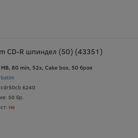
im CD-R шпиндел (50) (43351)
MB, 80 min, 52x, Cake box, 50 броя
rbatim
 cdr50cb 6240
ие:
50 бр.
ст:
Не