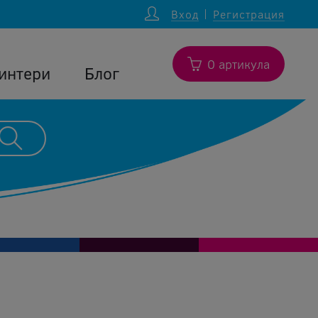
Вход
Регистрация
0 артикула
интери
Блог