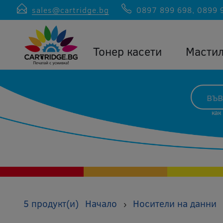
sales@cartridge.bg
0897 899 698
,
0899 
Тонер касети
Масти
как
5 продукт(и)
Начало
Носители на данни
›