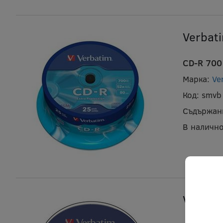
Verbat
CD-R 700 
Марка:
Ve
Код:
smvb
Съдържан
В налично
Verbat