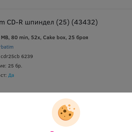
im CD-R шпиндел (25) (43432)
MB, 80 min, 52x, Cake box, 25 броя
rbatim
 cdr25cb 6239
ие:
25 бр.
ст:
Да
im CD-RW шпиндел 10 бр. (43480)