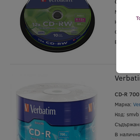
CD-RW 700
Марка:
Ve
Т
Код:
smvb
Съдържан
В налично
Verbat
CD-R 700 
Марка:
Ve
Код:
smvb
Съдържан
В налично