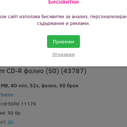
Бисквитки
 MB, 80 min, x12, Cake box, 10 броя
rbatim
ози сайт използва бисквитки за анализ, персонализира
 cdrw10cb 6244
съдържание и реклами.
ие:
10 бр.
ст:
Не
Приемам
Отказвам
im CD-R фолио (50) (43787)
MB, 80 min, 52x, фолио, 50 броя
rbatim
 cdr50fol 11176
ие:
50 бр.
ст:
Да