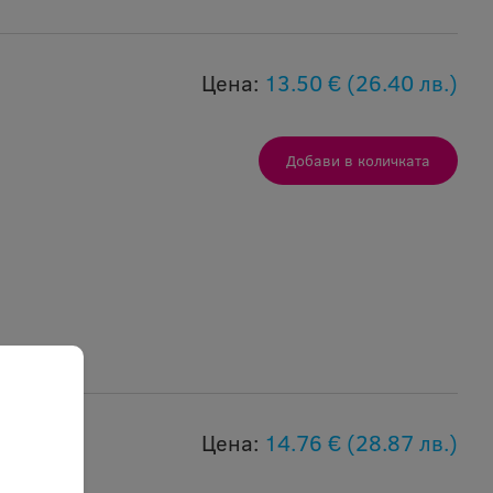
Цена:
13.50 €
(26.40 лв.)
Цена:
14.76 €
(28.87 лв.)