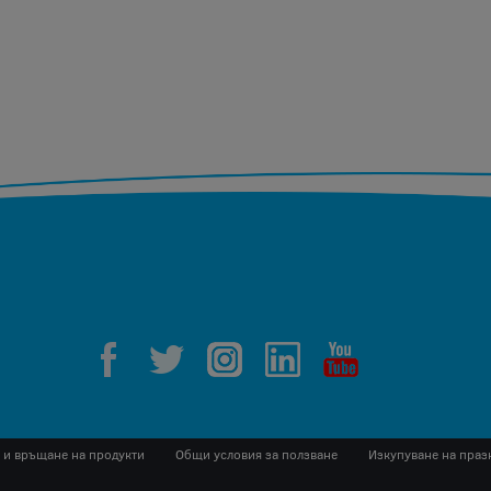
 и връщане на продукти
Общи условия за ползване
Изкупуване на праз