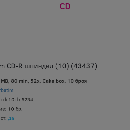
CD
im CD-R шпиндел (10) (43437)
MB, 80 min, 52x, Cake box, 10 броя
rbatim
 cdr10cb 6234
ие:
10 бр.
ст:
Да