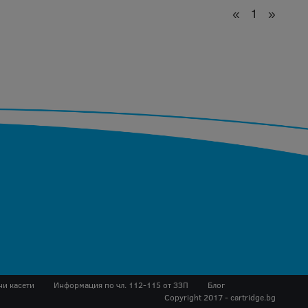
«
1
»
ни касети
Инфopмaция пo чл. 112-115 oт ЗЗΠ
Блог
Copyright 2017 - cartridge.bg