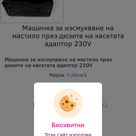
Машинка за изсмукване на
мастило през дюзите на касетата
адаптор 230V
Машинка за изсмукване на мастило през
дюзите на касетата адаптор 230V
Марка:
Fullmark
Код:
fa suctionset 7265
В наличност:
Да
Цена:
73.68 €
(144.11 лв.)
Бисквитки
Този сайт използва