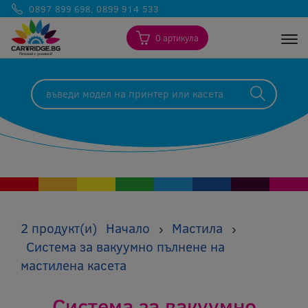
0897 899 698
,
0899 914 533
0 артикула
Togg
2 продукт(и)
Начало
Мастила
›
›
Система за вакуумно пълнене на
мастилена касета
Система за вакуумно