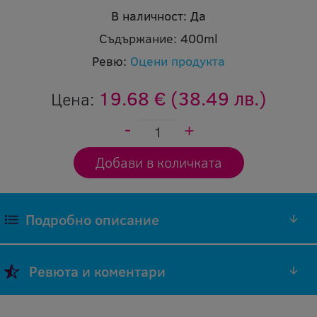
В наличност:
Да
Съдържание:
400ml
Ревю:
Оцени продукта
19.68 €
(38.49 лв.)
Цена:
Подробно описание
Медна течност против затягане на резби,
Ревюта и коментари
аерозол
Добави ревю