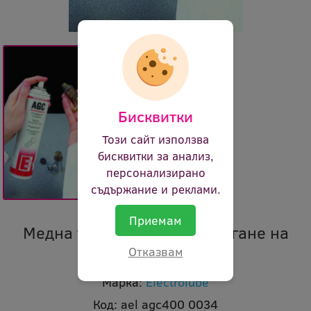
Бисквитки
Този сайт използва
бисквитки за анализ,
персонализирано
съдържание и реклами.
Приемам
Медна течност против затягане на
резби, аерозол
Отказвам
Марка:
Electrolube
Код:
ael agc400 0034