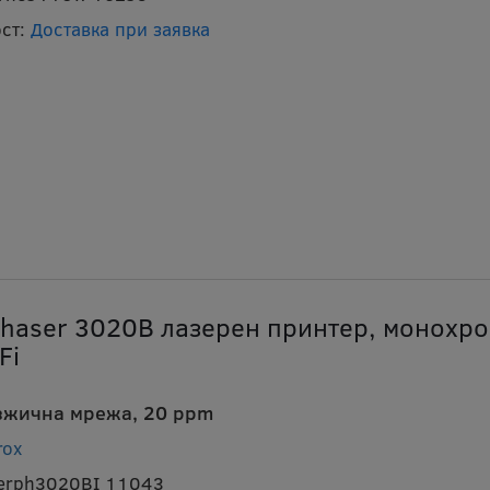
ст:
Доставка при заявка
Phaser 3020B лазерен принтер, монохро
Fi
зжична мрежа, 20 ppm
rox
xerph3020BI 11043