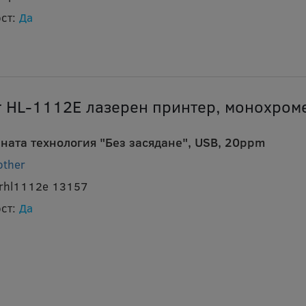
ст:
Да
r HL-1112E лазерен принтер, монохром
ната технология "Без засядане", USB, 20ppm
other
brhl1112e 13157
ст:
Да