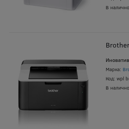
В налично
Brothe
Иноватив
Марка:
Br
Код:
wpl 
В налично