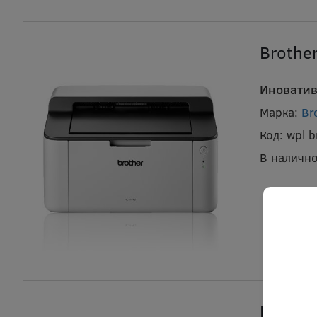
Brothe
Иноватив
Марка:
Br
Код:
wpl 
В налично
Brothe