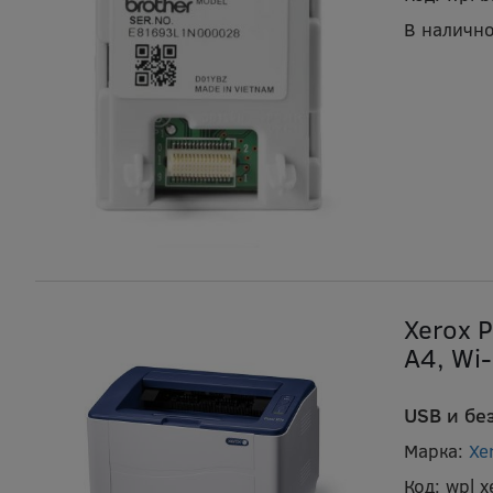
В налично
Xerox 
А4, Wi-
USB и бе
Марка:
Xe
Код:
wpl 