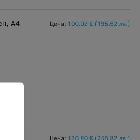
ен, А4
Цена:
100.02 €
(195.62 лв.)
мен,
Цена:
130.80 €
(255.82 лв.)