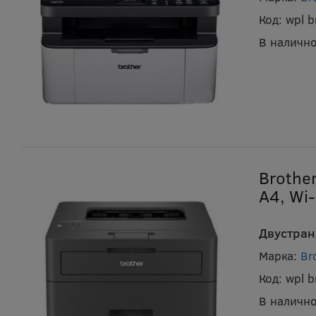
Код:
wpl 
В налично
Brothe
А4, Wi-
Двустран
Марка:
Br
Код:
wpl 
В налично