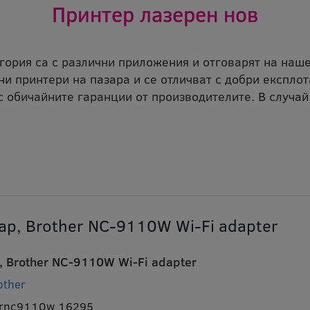
Принтер лазерен нов
егория са с различни приложения и отговарят на наш
и принтери на пазара и се отличват с добри експлот
с обичайните гаранции от производителите. В случай
ар, Brother NC-9110W Wi-Fi adapter
, Brother NC-9110W Wi-Fi adapter
other
brnc9110w 16295