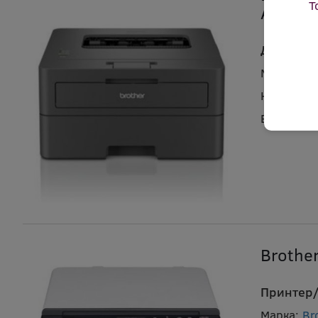
Т
А4, Du
Двустран
Марка:
Br
Код:
wpl 
В налично
Brothe
Принтер/
Марка:
Br