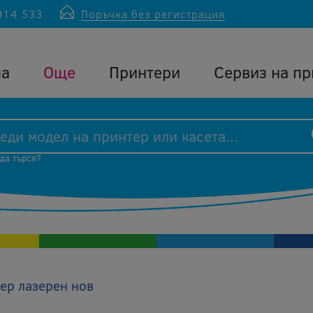
914 533
Поръчка без регистрация
ла
Още
Принтери
Сервиз на пр
 да търся?
ер лазерен нов