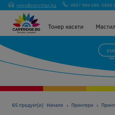
sales@cartridge.bg
0897 899 698
,
0899 
Тонер касети
Масти
как
65 продукт(и)
Начало
Принтери
Принт
›
›