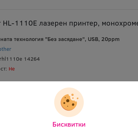
r HL-1110E лазерен принтер, монохром
ната технология "Без засядане", USB, 20ppm
other
brhl1110e 14264
ст:
Не
Бисквитки
r HL-L2402D лазерен принтер, монохро