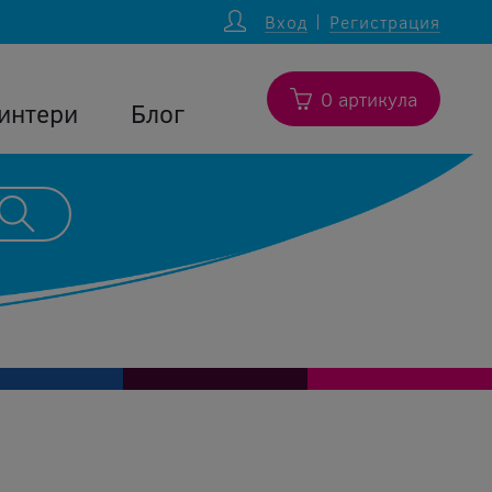
Вход
Регистрация
0 артикула
интери
Блог