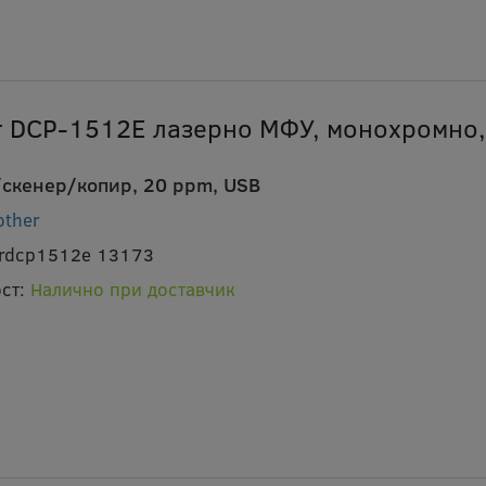
r DCP-1512E лазерно МФУ, монохромно,
скенер/копир, 20 ppm, USB
other
brdcp1512e 13173
ст:
Налично при доставчик