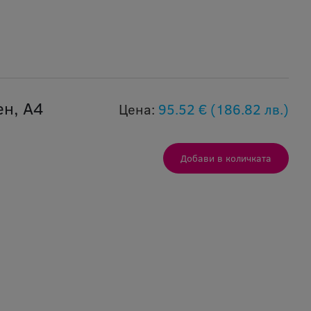
ен, А4
Цена:
95.52 €
(186.82 лв.)