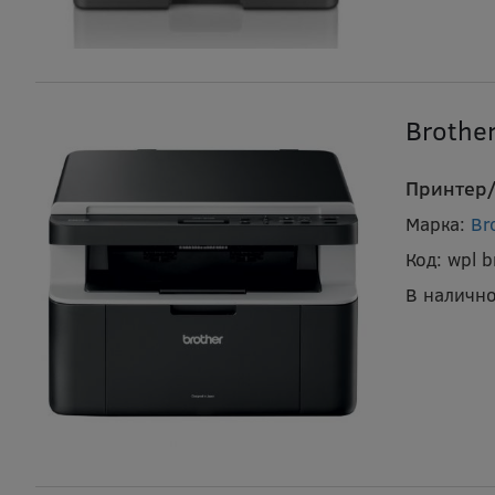
Brothe
Принтер/
Марка:
Br
Код:
wpl 
В налично