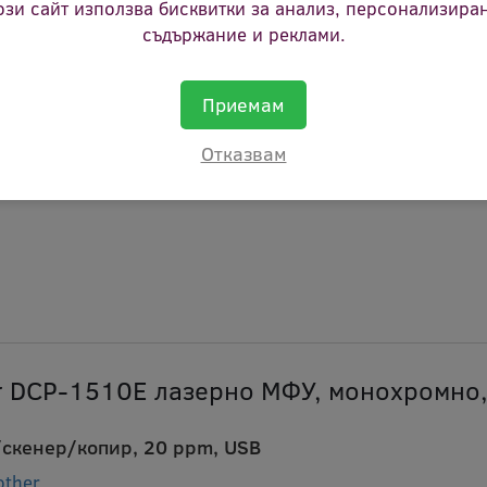
ози сайт използва бисквитки за анализ, персонализира
plex
съдържание и реклами.
ен печат, USB, 30 ppm
Приемам
other
brhll2402d 15802
Отказвам
ст:
Налично при доставчик
r DCP-1510E лазерно МФУ, монохромно,
скенер/копир, 20 ppm, USB
other