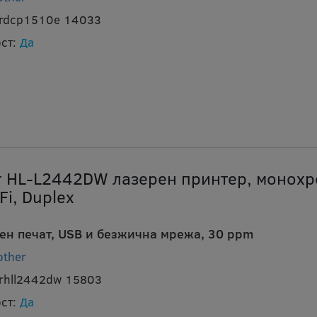
brdcp1510e 14033
ст:
Да
r HL-L2442DW лазерен принтер, монохр
Fi, Duplex
ен печат, USB и безжична мрежа, 30 ppm
other
brhll2442dw 15803
ст:
Да