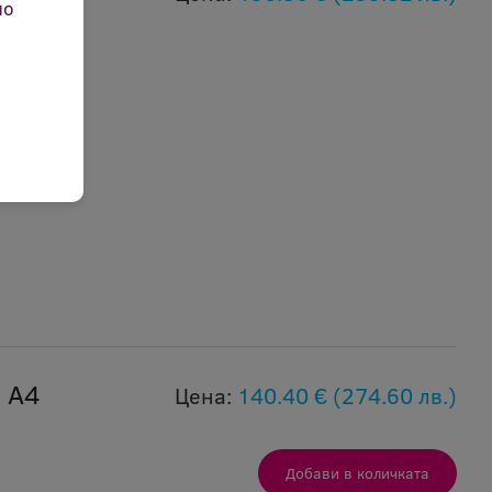
но
 А4
Цена:
140.40 €
(274.60 лв.)