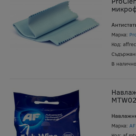
ProCle
микроф
Антистат
Марка:
Pr
Код:
affre
Съдържан
В налично
Навлаж
MTW02
Навлажне
Марка:
AF
Код:
af m