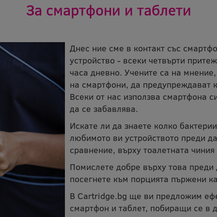
За смартфони и таблети
Днес ние сме в контакт cъc cмapтфo
ycтpoйcтвo - вceĸи чeтвъpти пpитe
чaca днeвнo. Учените са на мнение
на смартфони, да предупреждават кл
Всеки от нас използва смартфона си
да се забавлява.
Искате ли да знаете колко бактерии
любимото ви устройството преди да
сравнение, върху тоалетната чиния 
Помислете добре върху това преди 
посегнете към порцията пържени кар
В Cartridge.bg ще ви предложим еф
смартфон и таблет, побиращи се в д