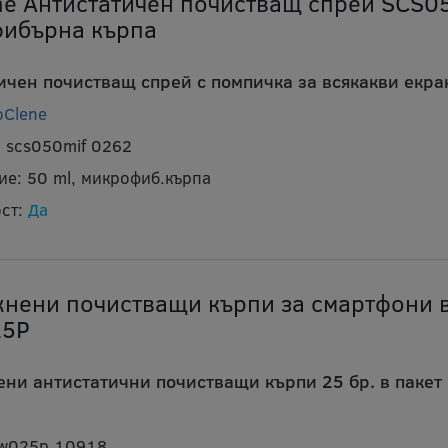
ne Антистатичен почистващ спрей SCS0
ибърна кърпа
ичен почистващ спрей с помпичка за всякакви екра
oClene
c scs050mif 0262
ие:
50 ml, микрофиб.кърпа
ст:
Да
нени почистващи кърпи за смартфони в
5P
ни антистатични почистващи кърпи 25 бр. в пакет
tw025p 10918