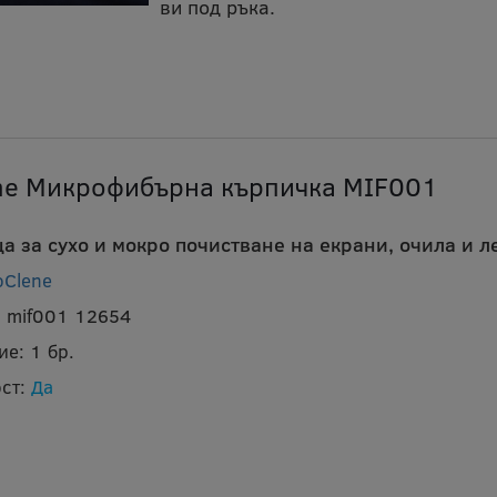
ви под ръка.
ne Микрофибърна кърпичка MIF001
а за сухо и мокро почистване на екрани, очила и л
oClene
c mif001 12654
ие:
1 бр.
ст:
Да