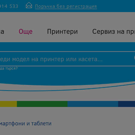
914 533
Поръчка без регистрация
ла
Още
Принтери
Сервиз на пр
 да търся?
мартфони и таблети