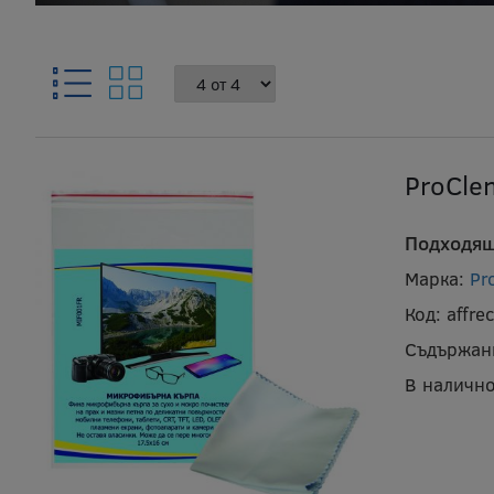
ProCle
Подходящ
Марка:
Pr
Код:
affre
Съдържан
В налично