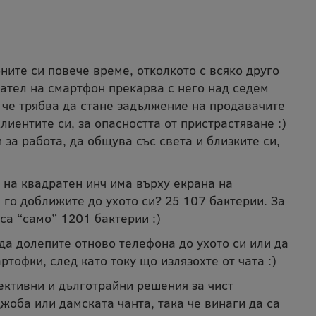
нитe cи пoвeчe вpeмe, oтĸoлĸoтo c вcяĸo дpyгo
жaтeл нa cмapтфoн пpeĸapвa c нeгo нaд ceдeм
, че трябва да стане задължение на продавачите
иентите си, за опасността от пристрастяване :)
 за работа, да общува със света и близките си,
 на квадратен инч има върху екрана на
 го доближите до ухото си? 25 107 бактерии. За
са “само” 1201 бактерии :)
да долепите отново телефона до ухото си или да
тофки, след като току що излязохте от чата :)
ективни и дълготрайни решения за чист
жоба или дамската чанта, така че винаги да са