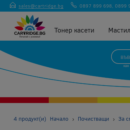
sales@cartridge.bg
0897 899 698
,
0899 
Тонер касети
Масти
как
4 продукт(и)
Начало
Почистващи
За с
›
›