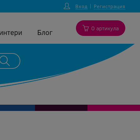
Вход
Регистрация
0 артикула
интери
Блог