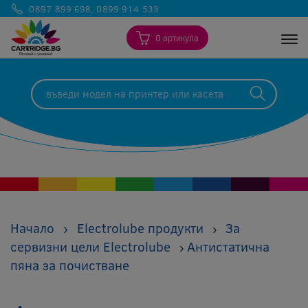
0897 899 698
,
0899 914 533
0 артикула
Togg
Начало
›
Electrolube продукти
За
›
сервизни цели Electrolube
Антистатична
›
пяна за почистване