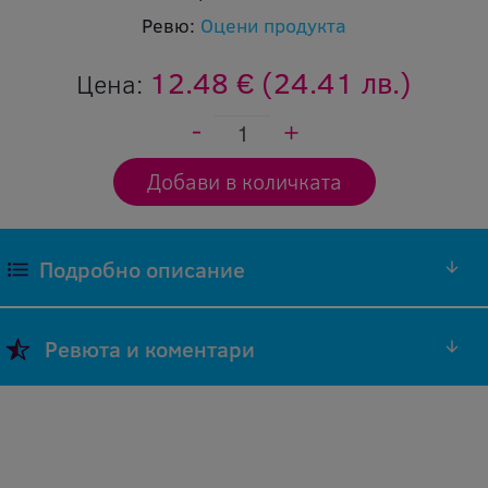
Ревю:
Оцени продукта
12.48 €
(24.41 лв.)
Цена:
Подробно описание
Антистатична пяна за почистване, аерозол
Ревюта и коментари
Добави ревю
Оставяйки ревю Вие помагате, както на нас
да подобряваме нашите продукти и