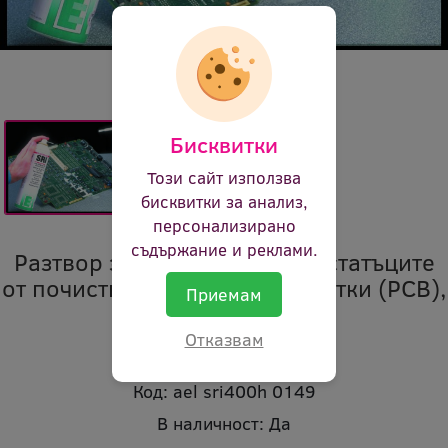
Бисквитки
Този сайт използва
бисквитки за анализ,
персонализирано
съдържание и реклами.
Разтвор за премахване на остатъците
от почистване на печатни платки (PCB),
Приемам
аерозол
Отказвам
Марка:
Electrolube
Код:
ael sri400h 0149
В наличност:
Да