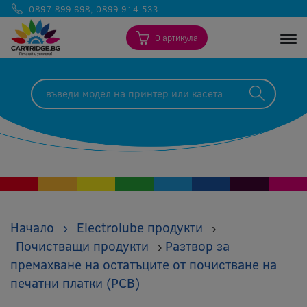
0897 899 698
,
0899 914 533
0 артикула
Togg
Начало
›
Electrolube продукти
›
Почистващи продукти
Разтвор за
›
премахване на остатъците от почистване на
печатни платки (PCB)