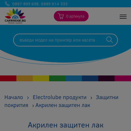
0897 899 698
,
0899 914 533
0 артикула
Togg
Начало
›
Electrolube продукти
Защитни
›
покрития
Акрилен защитен лак
›
Акрилен защитен лак