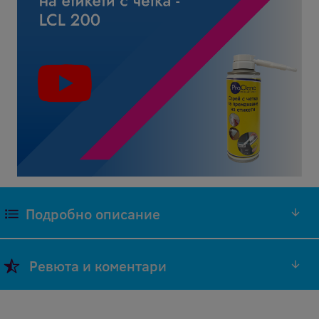
Подробно описание
Акрилен защитен лак, 15мл.
Ревюта и коментари
Добави ревю