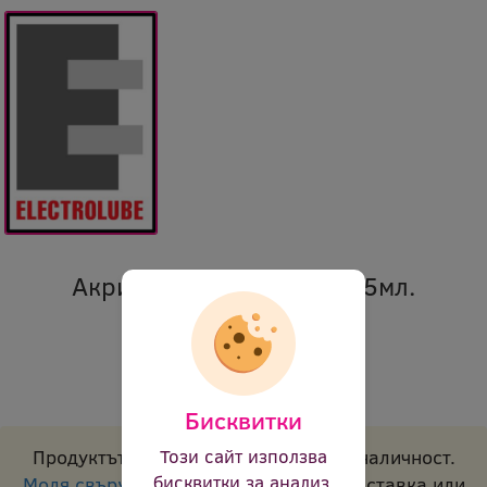
Акрилен защитен лак, 15мл.
Марка:
Electrolube
Код:
ael apl15ml 0037
В наличност:
Не
Бисквитки
Продуктът е с временно изчерпана наличност.
Този сайт използва
бисквитки за анализ,
Моля свържете се с нас
за срок на доставка или