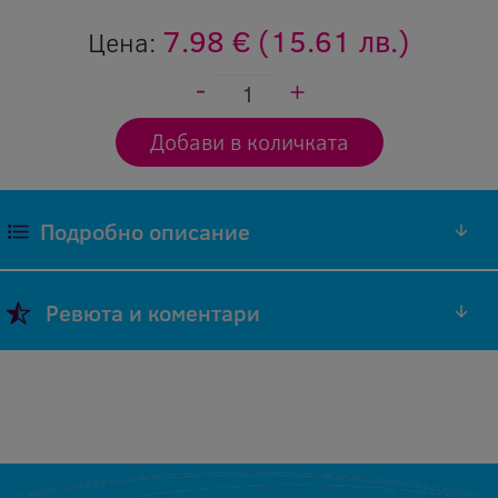
7.98 €
(15.61 лв.)
Цена:
Подробно описание
Универсална грес
Ревюта и коментари
Добави ревю
Оставяйки ревю Вие помагате, както на нас
да подобряваме нашите продукти и
обслужване, така и на другите хора