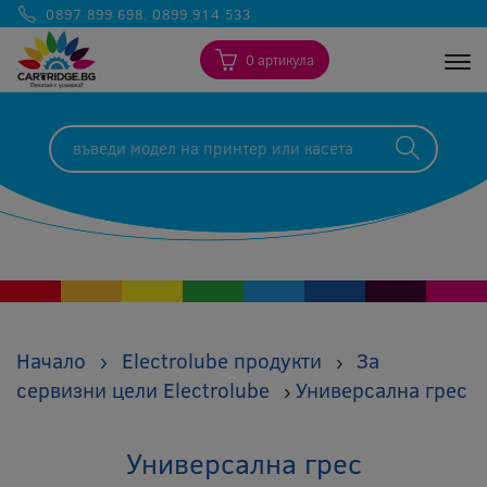
0897 899 698
,
0899 914 533
0 артикула
Togg
Начало
›
Electrolube продукти
За
›
сервизни цели Electrolube
Универсална грес
›
Универсална грес