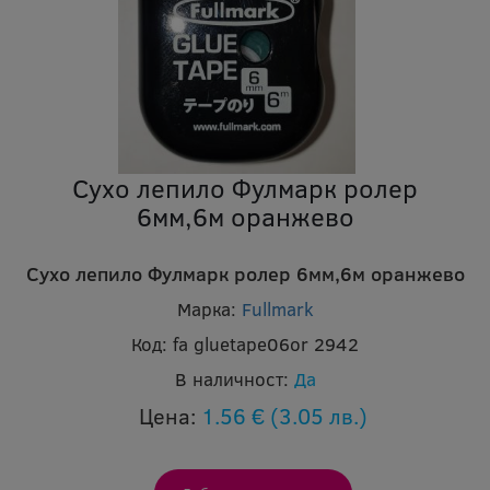
Сухо лепило Фулмарк ролер
6мм,6м оранжево
Сухо лепило Фулмарк ролер 6мм,6м оранжево
Марка:
Fullmark
Код:
fa gluetape06or 2942
В наличност:
Да
Цена:
1.56 €
(3.05 лв.)