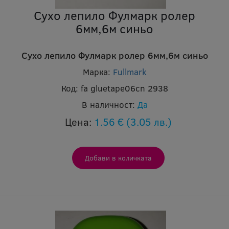
Сухо лепило Фулмарк ролер
6мм,6м синьо
Сухо лепило Фулмарк ролер 6мм,6м синьо
Марка:
Fullmark
Код:
fa gluetape06cn 2938
В наличност:
Да
Цена:
1.56 €
(3.05 лв.)