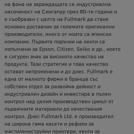
на фона на зараждащата се индустриална
насоченост на Сингапур през 80-те години и
е съобразен с целта на Fullmark да стане
основен доставчик за големите оригинални
производители, много от които са японски
компании. Първите поръчки на ленти са
изпълнени за Epson, Citizen, Seiko и др., което
е сигурен знак за високото качество на
продукта. Тази стратегия и това качество
остават непроменени и до днес. Fullmark е
една от малкото фирми в бранша със
собствен отдел за развойна дейност и
индустриален дизайн и инвестира в пълен
контрол над целия производствен цикъл от
първичните материали до качествения
контрол. Днес Fullmark Ltd. е производител
на широка гама касети и рефили за
мастиленоструйни принтери, ленти за