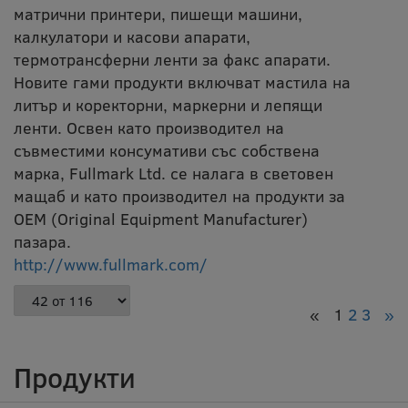
матрични принтери, пишещи машини,
калкулатори и касови апарати,
термотрансферни ленти за факс апарати.
Новите гами продукти включват мастила на
литър и коректорни, маркерни и лепящи
ленти. Освен като производител на
съвместими консумативи със собствена
марка, Fullmark Ltd. се налага в световен
мащаб и като производител на продукти за
OEM (Original Equipment Manufacturer)
пазара.
http://www.fullmark.com/
«
1
2
3
»
Продукти