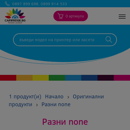
0897 899 698
,
0899 914 533
0 артикула
Togg
1 продукт(и)
Начало
Оригинални
›
продукти
Разни none
›
Разни none