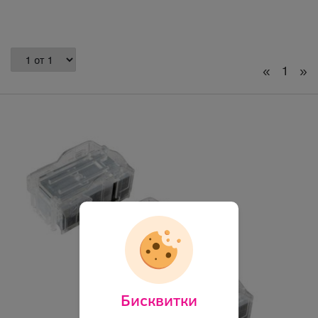
«
1
»
Бисквитки