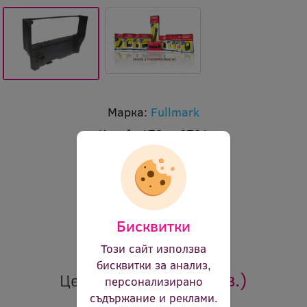
Марка:
Fullmark
Код:
f n179pe 2791
В наличност:
Да
Дължина:
3.5m
Ширина:
13mm
Цвят:
лилав
Бисквитки
Ревю:
Оцени продукта
Този сайт използва
бисквитки за анализ,
4.98 €
(9.74 лв.)
Цена:
персонализирано
съдържание и реклами.