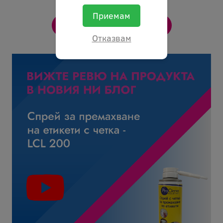
Приемам
Отказвам