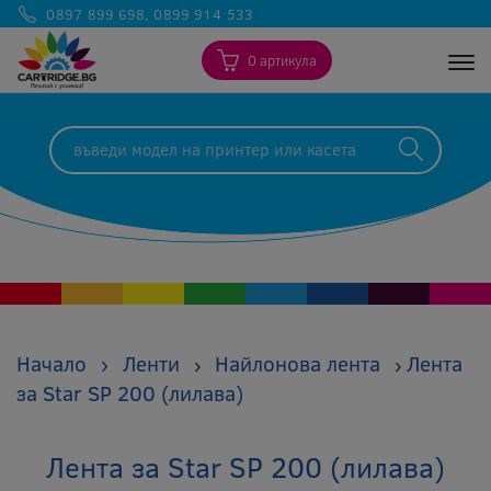
0897 899 698
,
0899 914 533
0 артикула
Togg
Начало
›
Ленти
Найлонова лента
Лента
›
›
за Star SP 200 (лилава)
Лента за Star SP 200 (лилава)