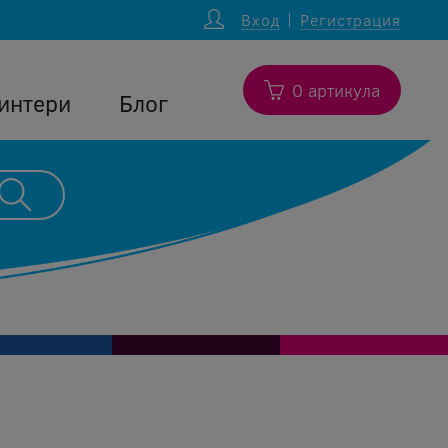
Вход
Регистрация
0 артикула
интери
Блог