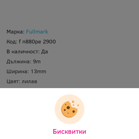
Марка:
Fullmark
Код:
f n880pe 2900
В наличност:
Да
Дължина:
9m
Ширина:
13mm
Цвят:
лилав
Ревю:
Оцени продукта
3.24 €
(6.34 лв.)
Цена:
Бисквитки