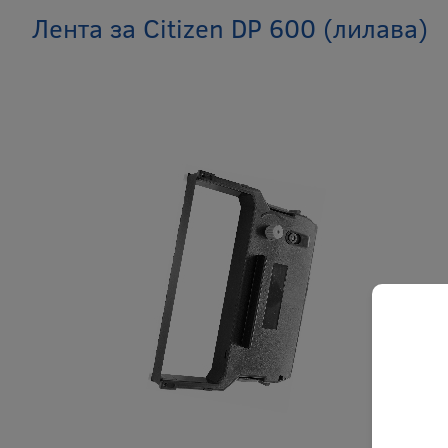
Лента за Citizen DP 600 (лилава)