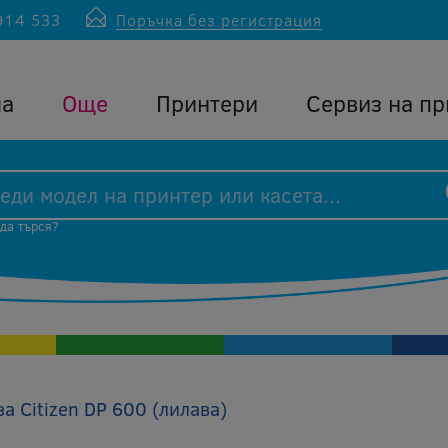
914 533
Поръчка без регистрация
ла
Още
Принтери
Сервиз на пр
 да търся?
за Citizen DP 600 (лилава)