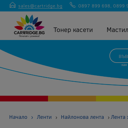
sales@cartridge.bg
0897 899 698
,
0899 
Тонер касети
Масти
как
Начало
›
Ленти
Найлонова лента
Лента 
›
›