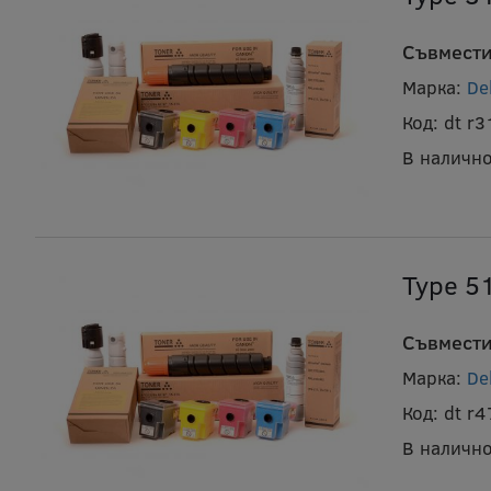
Съвмести
Марка:
De
Код:
dt r
В налично
Type 5
Съвмести
Марка:
De
Код:
dt r
В налично