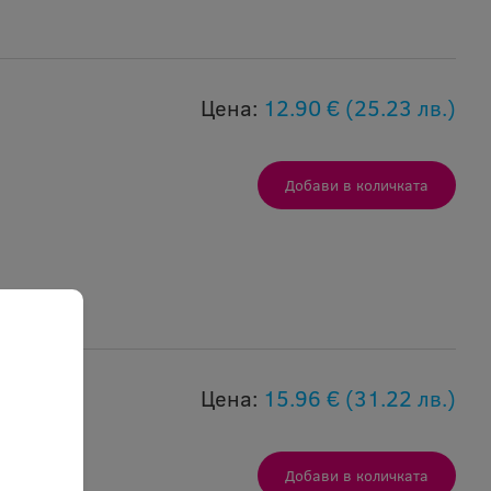
Цена:
12.90 €
(25.23 лв.)
Цена:
15.96 €
(31.22 лв.)