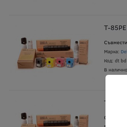
T-85PE
Съвмести
Марка:
De
Код:
dt b
В налично
Type 2
Съвместим
Марка:
De