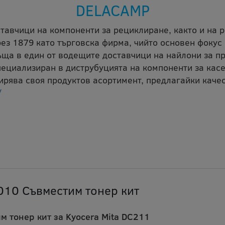
DELACAMP
ставчици на компоненти за рециклиране, както и на 
ез 1879 като търговска фирма, чийто основен фокус 
ъща в един от водещите доставчици на найлони за п
ециализиран в диструбуцията на компоненти за касе
рява своя продуктов асортимент, предлагайки качес
/
10 Съвместим тонер кит
м тонер кит за Kyocera Mita DC211