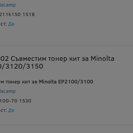
lacamp
c211k150 1518
ст:
Да
02 Съвместим тонер кит за Minolta
0/3120/3150
м тонер кит за Minolta EP2100/3100
lacamp
2100-70 1530
ст:
Да