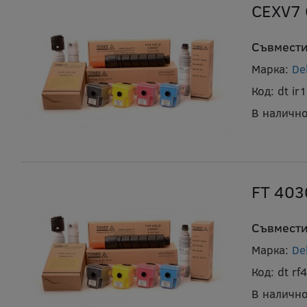
CEXV7 
Съвмести
Марка:
De
Код:
dt i
В налично
FT 403
Съвмести
Марка:
De
Код:
dt r
В налично