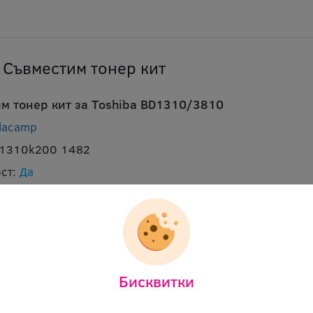
 Съвместим тонер кит
м тонер кит за Toshiba BD1310/3810
lacamp
d1310k200 1482
ст:
Да
0D Съвместим тонер кит
Бисквитки
 тонер кит за Ricoh Aficio 200
lacamp