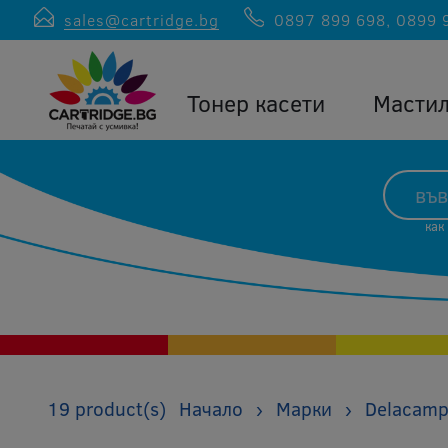
sales@cartridge.bg
0897 899 698
,
0899 
Тонер касети
Масти
как
19 product(s)
Начало
›
Марки
›
Delacam