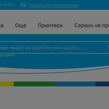
914 533
Поръчка без регистрация
ла
Още
Принтери
Сервиз на пр
 да търся?
p