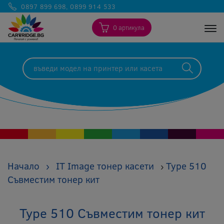
0897 899 698
,
0899 914 533
0 артикула
Togg
Начало
›
IT Image тонер касети
Type 510
›
Съвместим тонер кит
Type 510 Съвместим тонер кит