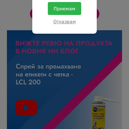
Приемам
Отказвам