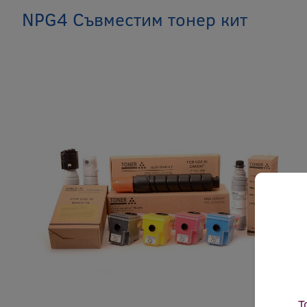
NPG4 Съвместим тонер кит
Т