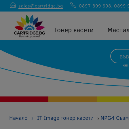
sales@cartridge.bg
0897 899 698
,
0899 
Тонер касети
Масти
как
Начало
›
IT Image тонер касети
NPG4 Съвм
›