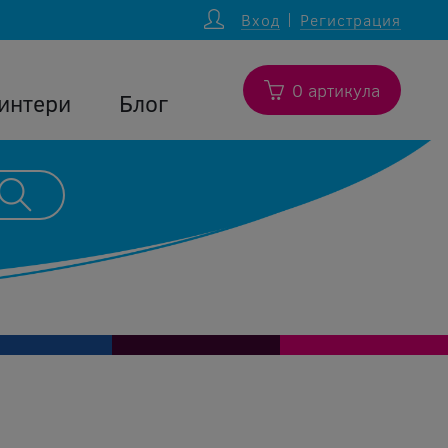
Вход
Регистрация
0 артикула
интери
Блог