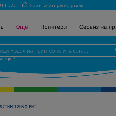
914 533
Поръчка без регистрация
ла
Още
Принтери
Сервиз на пр
 да търся?
естим тонер кит