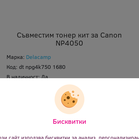
Съвместим тонер кит за Canon
NP4050
Марка:
Delacamp
Код:
dt npg4k750 1680
В наличност:
Да
Цвят:
черен
Ревю:
Оцени продукта
20.28 €
(39.66 лв.)
Цена:
Бисквитки
ози сайт използва бисквитки за анализ, персонализира