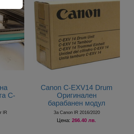
на
Canon C-EXV14 Drum
та C-
Оригинален
барабанен модул
r IR
За Canon IR 2016/2020
266.40 лв.
Цена: