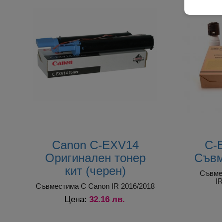
Canon
IR1610
C-EXV
Canon
IR2000
C-EXV
Canon
IR2010
C-EXV
Canon
IR2016
C-EXV
Canon
IR2016I
C-EXV
Canon
IR2018
C-EXV
Canon
IR2020
C-EXV
Canon C-EXV14
C-
Оригинален тонер
Съвм
Canon
IR2022
C-EXV
кит (черен)
Съвме
I
Съвместима С Canon IR 2016/2018
32.16 лв.
Цена: