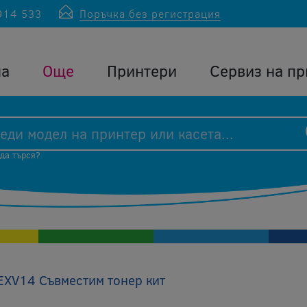
914 533
Поръчка без регистрация
ла
Още
Принтери
Сервиз на пр
 да търся?
EXV14 Съвместим тонер кит