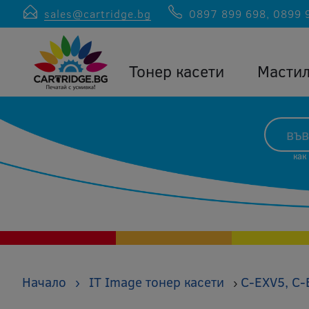
sales@cartridge.bg
0897 899 698
,
0899 
Тонер касети
Масти
как
Начало
›
IT Image тонер касети
C-EXV5, C-
›