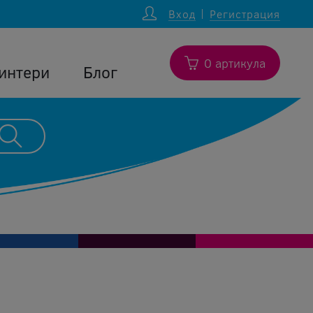
Вход
Регистрация
0 артикула
интери
Блог