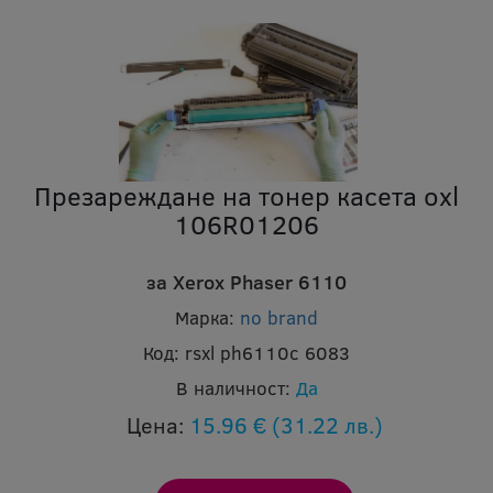
Презареждане на тонер касета oxl
106R01206
за Xerox Phaser 6110
Марка:
no brand
Код:
rsxl ph6110c 6083
В наличност:
Да
Цена:
15.96 €
(31.22 лв.)