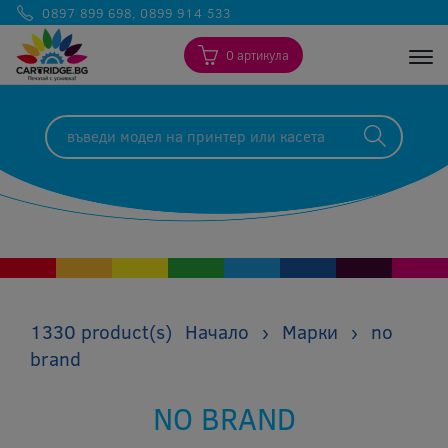
0897 899 698
,
0899 914 533
0 артикула
Togg
1330 product(s)
Начало
›
Марки
›
no
brand
NO BRAND