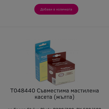
T048440 Съвместима мастилена
касета (жълта)