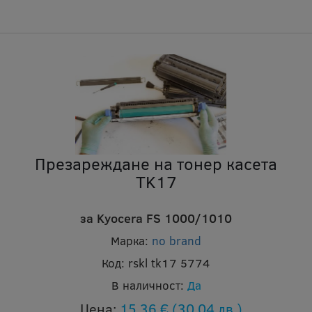
Презареждане на тонер касета
TK17
за Kyocera FS 1000/1010
Марка:
no brand
Код:
rskl tk17 5774
В наличност:
Да
Цена:
15.36 €
(30.04 лв.)