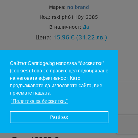
Марка:
no brand
Код:
rsxl ph6110y 6085
В наличност:
Да
Цена:
15.96 €
(31.22 лв.)
Сайтът Cartridge.bg използва “бисквитки”
(cookies).Това се прави с цел подобряване
на неговата ефективност. Като
продължавате да използвате сайта, вие
приемате нашата
"Политика за бисквитки."
Разбрах