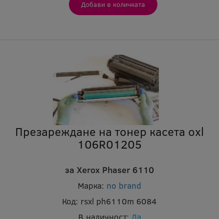
Презареждане на тонер касета oxl
106R01205
за Xerox Phaser 6110
Марка:
no brand
Код:
rsxl ph6110m 6084
В наличност:
Да