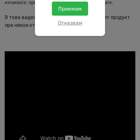
изчаквате, премахвате мръсотията, подсушавате.
Приемам
В това видео показваме как работи нашият продукт
Отказвам
при някои от тези случаи.