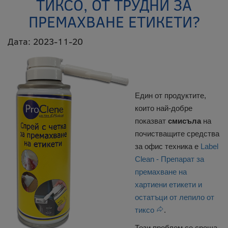
ТИКСО, ОТ ТРУДНИ ЗА
ПРЕМАХВАНЕ ЕТИКЕТИ?
Дата: 2023-11-20
Един от продуктите,
които най-добре
показват
смисъла
на
почистващите средства
за офис техника е
Label
Clean - Препарат за
премахване на
хартиени етикети и
остатъци от лепило от
тиксо
.