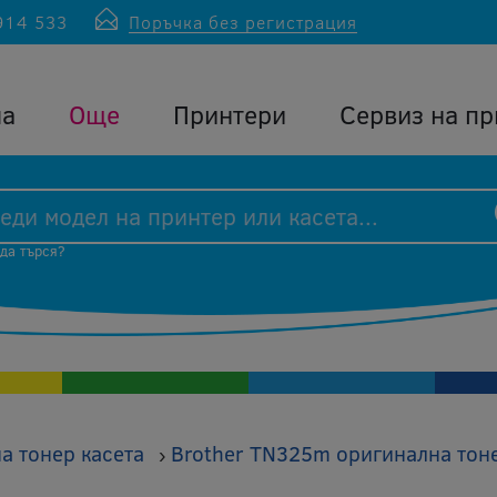
914 533
Поръчка без регистрация
ла
Още
Принтери
Сервиз на пр
 да търся?
а тонер касета
Brother TN325m оригинална тоне
›