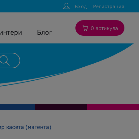
Вход
Регистрация
0 артикула
интери
Блог
р касета (магента)