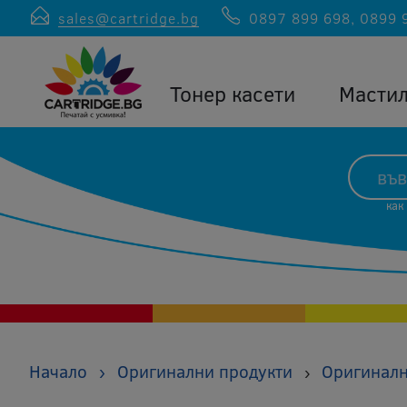
sales@cartridge.bg
0897 899 698
,
0899 
Тонер касети
Масти
как
Начало
›
Оригинални продукти
Оригиналн
›