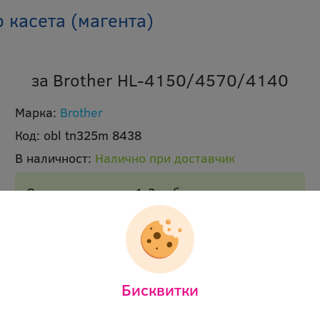
 касета (магента)
за Brother HL-4150/4570/4140
Марка:
Brother
Код:
obl tn325m 8438
В наличност:
Налично при доставчик
Срок на доставка 1-2 работни дни.
Брой страници:
3500 p
Цвят:
магента
Ревю:
Оцени продукта
Бисквитки
178.20 €
(348.53 лв.)
Цена: