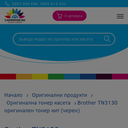
0897 899 698
,
0899 914 533
0 артикула
Togg
Начало
›
Оригинални продукти
›
Оригинална тонер касета
Brother TN3130
›
оригинален тонер кит (черен)