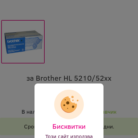
за Brother HL 5210/52xx
Марка:
Brother
Код:
obl tn3130 4523
В наличност:
Налично при доставчик
Бисквитки
Срок на доставка 1-2 работни дни.
Този сайт използва