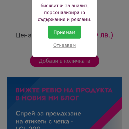
Брой страници:
3500p
бисквитки за анализ,
Цвят:
черен
персонализирано
съдържание и реклами.
Ревю:
Оцени продукта
Приемам
110.28 €
(215.69 лв.)
Цена:
Отказвам