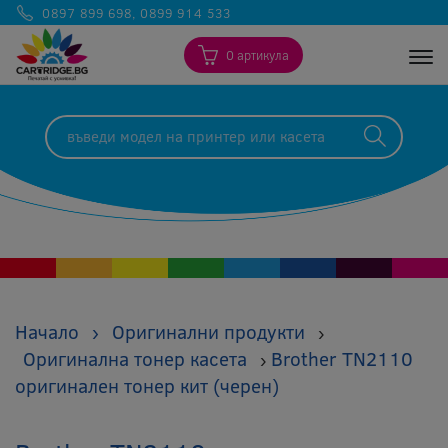
0897 899 698
,
0899 914 533
0 артикула
Togg
Начало
›
Оригинални продукти
›
Оригинална тонер касета
Brother TN2110
›
оригинален тонер кит (черен)