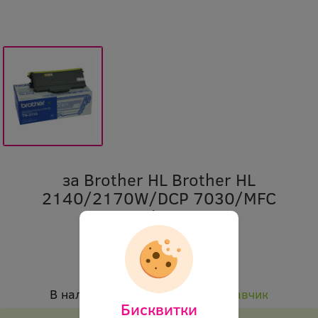
за Brother HL Brother HL
2140/2170W/DCP 7030/MFC
7320/7840W
Марка:
Brother
Код:
obl tn2110 4517
В наличност:
Налично при доставчик
Бисквитки