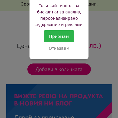
Срок на доставка 1-2 работни дни.
Този сайт използва
бисквитки за анализ,
Брой страници:
1500p
персонализирано
Цвят:
черен
съдържание и реклами.
Ревю:
Оцени продукта
Приемам
63.96 €
(125.09 лв.)
Цена:
Отказвам