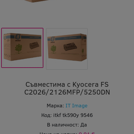
Съвместима с Kyocera FS
C2026/2126MFP/5250DN
Марка:
IT Image
Код:
itkf tk590y 9546
В наличност:
Да