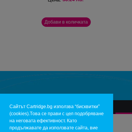
Сайтът Cartridge.bg използва “бисквитки”
За нас
Гаранции и рекламации
Контакт
Доставка
(cookies).Това се прави с цел подобряване
Отказ и връщане на продукти
Общи условия за ползване
на неговата ефективност. Като
продължавате да използвате сайта, вие