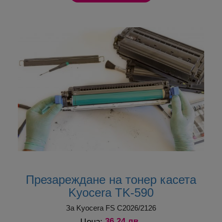
осигуряват още по-ниска цена на печат.
Собствените ни производствени мощности и
постоянното им развитие позволява да
поддържаме
големи складови наличности
и
съответно
бързи доставки
още на следващия
ден.
При поръчка от Cartridge.bg на съвместими тонер
касети IT Image пoлучавате още едно ценово
предимство –
безплатна доставка
до удобен за
вас офис на Еконт.
Презареждане на тонер касета
Kyocera TK-590
За Kyocera FS C2026/2126
36.24 лв.
Цена: