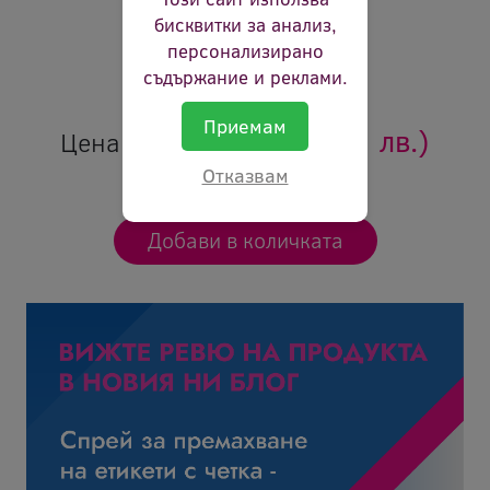
Брой страници:
5000p
бисквитки за анализ,
Цвят:
жълт
персонализирано
съдържание и реклами.
Ревю:
Оцени продукта
Приемам
163.26 €
(319.31 лв.)
Цена:
Отказвам