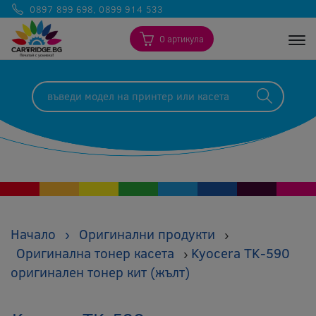
0897 899 698
,
0899 914 533
0 артикула
Togg
Начало
›
Оригинални продукти
›
Оригинална тонер касета
Kyocera TK-590
›
оригинален тонер кит (жълт)