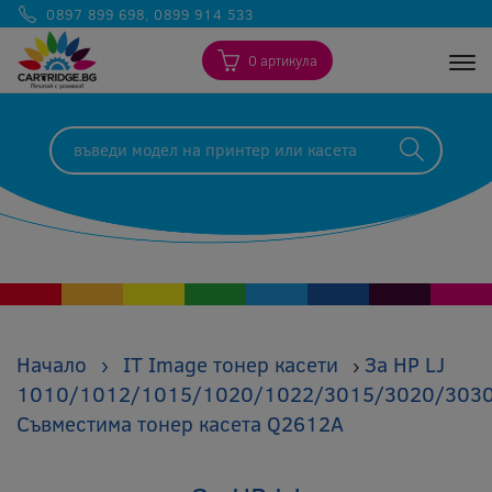
0897 899 698
,
0899 914 533
0 артикула
Togg
Начало
›
IT Image тонер касети
За HP LJ
›
1010/1012/1015/1020/1022/3015/3020/303
Съвместима тонер касета Q2612A