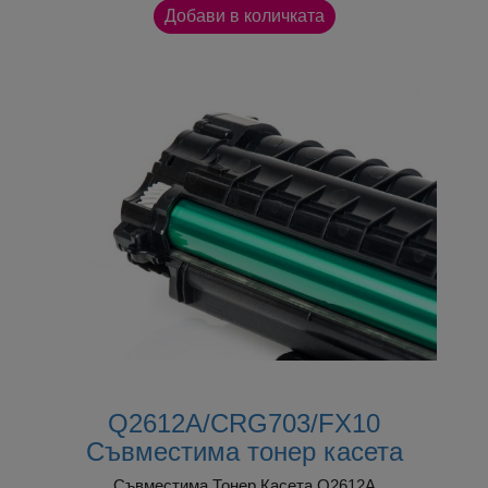
онлайн чат на живо или чрез нашите
контакти
.
И още три предимства...
За разлика от евтините имитационни продукти,
тонер касетите
itcf q2612a 3708
могат да бъдат
презареждани неколкократно, без да губят
експлоатационните си качества, като така ви
осигуряват още по-ниска цена на печат.
Собствените ни производствени мощности и
постоянното им развитие позволява да
поддържаме
големи складови наличности
и
съответно
бързи доставки
още на следващия
ден.
При поръчка от Cartridge.bg на съвместими тонер
касети IT Image пoлучавате още едно ценово
Q2612A/CRG703/FX10
предимство –
безплатна доставка
до удобен за
Съвместима тонер касета
вас офис на Еконт.
Съвместима Тонер Касета Q2612A