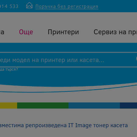
914 533
Поръчка без регистрация
ла
Още
Принтери
Сервиз на пр
 да търся?
местима репроизведена IT Image тонер касета