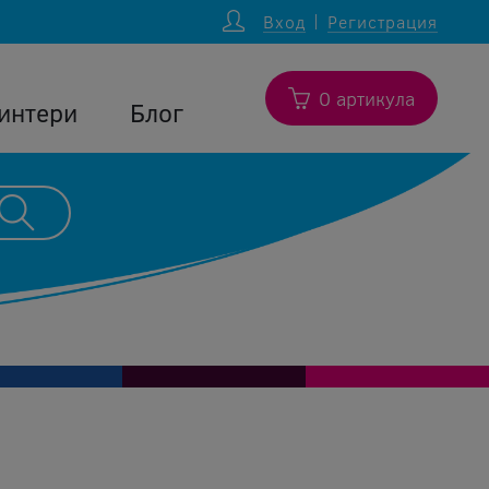
Вход
Регистрация
0 артикула
интери
Блог