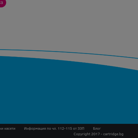
ни касети
Инфopмaция пo чл. 112-115 oт ЗЗΠ
Блог
Copyright 2017 - cartridge.bg