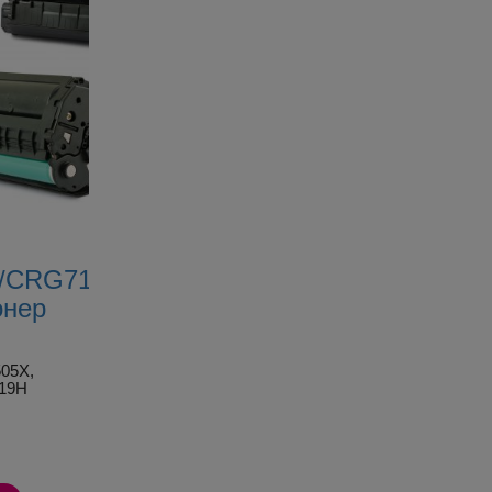
Съвместима с принтери: LaserJet Pro 400 M401,
опия е при стандартно 5% покритие на
я за удовлетвореност, с която ще възстановим
15% при цветен печат.
д покупка. Ако имате нужда от помощ при
ашия онлайн чат на живо или чрез нашите
ареждани неколкократно, без да губят
леми складови наличности
и съответно
бързи
X/CRG719H
онер
едимство –
безплатна доставка
до удобен за
05X,
19H