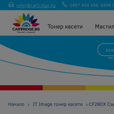
sales@cartridge.bg
0897 899 698
,
0899 
Тонер касети
Масти
как
Начало
›
IT Image тонер касети
CF280X Съв
›