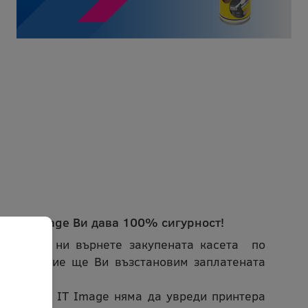
ета IT Image Ви дава 100% сигурност!
може да ни върнете закупената касета по
ичина и ние ще Ви възстановим заплатената
 касетата IT Image няма да увреди принтера