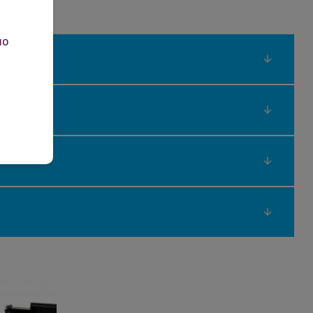
но
сно, когато използвате тонер
itcf cf280x
вен от оригинален продукт и няма да повреди
гато използвате IT Image тонер касета сте
о, за да постигне максималната си
едена IT Image тонер касета
има фини
текстове и кристално чисти изображения. С
критие, тази съвместима касета е идеална за
. Доверете се на IT Image тонер касети.
есеца за юридически и 24 месеца за
от датата на покупката за пълната
спестете
тонер касетата.