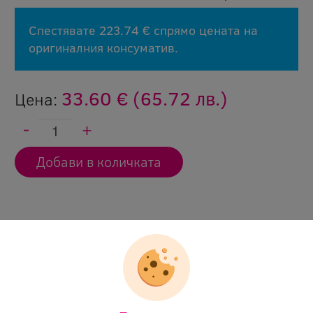
Спестявате 223.74 € спрямо цената на
оригиналния консуматив.
33.60 €
(65.72 лв.)
Цена:
Покупката на тонер кас
В срок от 45 дни 
каквато и да е пр
сума.
Гаранция, че тонер