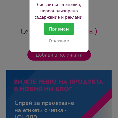
Съдържание:
125 ml
бисквитки за анализ,
Цвят:
магента
персонализирано
Ревю:
Оцени продукта
съдържание и реклами.
Приемам
7.38 €
(14.43 лв.)
Цена:
Отказвам