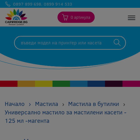
0897 899 698
,
0899 914 533
0 артикула
Togg
Начало
›
Мастила
Мастила в бутилки
›
›
Универсално мастило за мастилени касети -
125 мл -магента