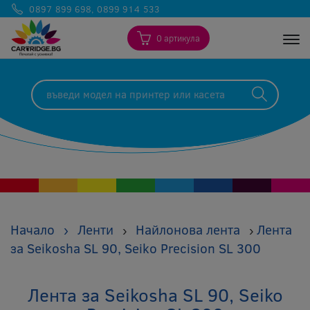
0897 899 698
,
0899 914 533
0 артикула
Togg
Начало
›
Ленти
Найлонова лента
Лента
›
›
за Seikosha SL 90, Seiko Precision SL 300
Лента за Seikosha SL 90, Seiko