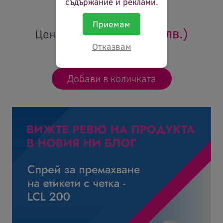
съдържание и реклами.
Ревю:
Оцени продукта
Приемам
16.14 €
(31.57 лв.)
Цена:
Отказвам