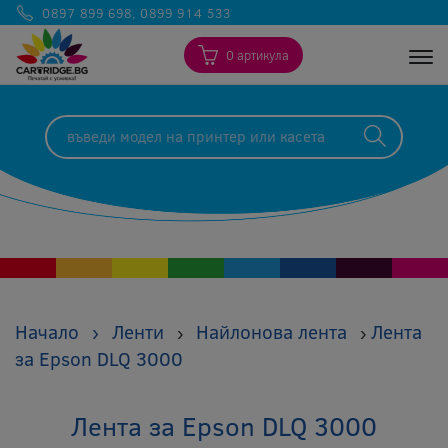
0897 899 698
,
0899 914 533
0 артикула
Togg
Начало
›
Ленти
Найлонова лента
Лента
›
›
за Epson DLQ 3000
Лента за Epson DLQ 3000