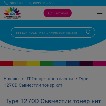
0897 899 698
,
0899 914 533
0 артикула
Togg
Начало
›
IT Image тонер касети
Type
›
1270D Съвместим тонер кит
Type 1270D Съвместим тонер кит