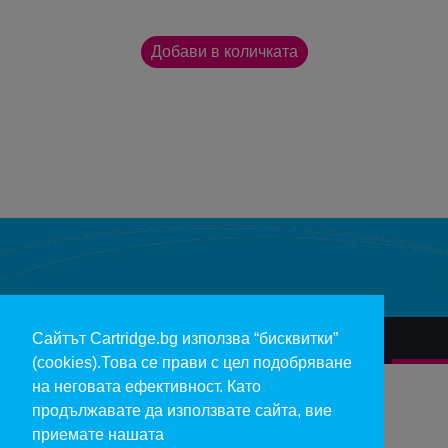
Сайтът Cartridge.bg използва “бисквитки”
За нас
Гаранции и рекламации
Контакт
Доставка
(cookies).Това се прави с цел подобряване
Отказ и връщане на продукти
Общи условия за ползване
на неговата ефективност. Като
продължавате да използвате сайта, вие
Изкупуване на празни касети
Инфopмaция пo чл. 112-115 oт ЗЗΠ
Блог
приемате нашата