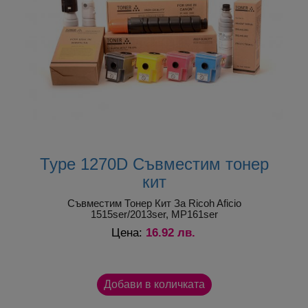
Nashuatec
MP171
Type 1270D
възнамеряващи да закупят et ra1515-230
найлонова) опаковка, различна от оригиналната, тъй като в
2183.
някои случаи производителят ги опакова в комплект по
Nashuatec
MP201
none
два, или повече в кутия.
*** Изображенията, които разглеждате са примерни.
Добави ревю
Nashuatec
MP201
Type 1270D
Възможно е доставеният продукт да се различава от тях.
Rex
DSM 415
Type 1270D
Rotary
Rex
MP 161
none
Rotary
Type 1270D Съвместим тонер
Aficio
кит
Ricoh
Type 1270D
1515
Съвместим Тонер Кит За Ricoh Aficio
1515ser/2013ser, MP161ser
Aficio
Ricoh
none
16.92 лв.
Цена:
AF1515
Aficio
Ricoh
Type 1270D
AF1515