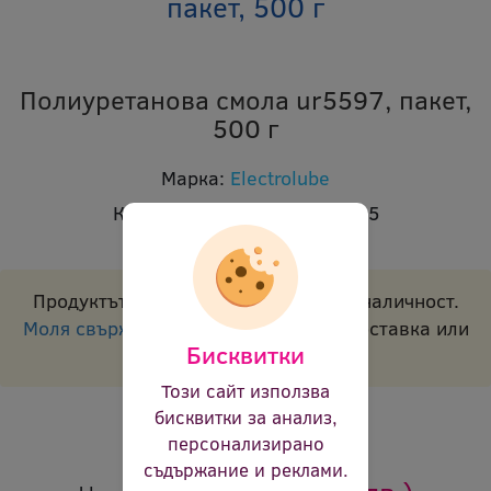
пакет, 500 г
Полиуретанова смола ur5597, пакет,
500 г
Марка:
Electrolube
Код:
ael ur5597rp500g 12325
В наличност:
Не
Продуктът е с временно изчерпана наличност.
Моля свържете се с нас
за срок на доставка или
Бисквитки
алтернативни продукти.
Този сайт използва
Съдържание:
500 г
бисквитки за анализ,
Ревю:
Оцени продукта
персонализирано
съдържание и реклами.