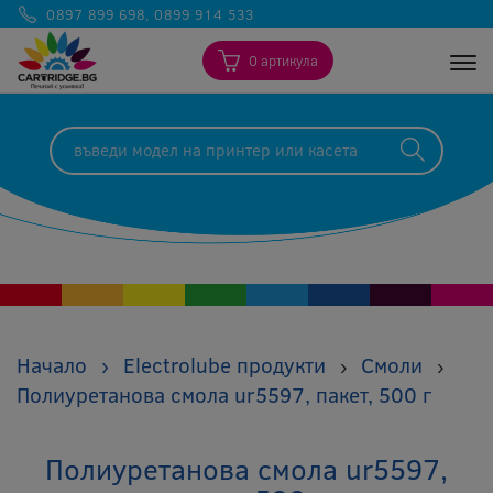
0897 899 698
,
0899 914 533
0 артикула
Togg
Начало
›
Electrolube продукти
Смоли
›
›
Полиуретанова смола ur5597, пакет, 500 г
Полиуретанова смола ur5597,