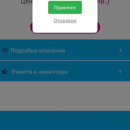
21.30 €
(41.66 лв.)
Цена:
Приемам
Отказвам
Подробно описание
Полиуретанова смола, пакет, 500 г
Ревюта и коментари
Добави ревю
Оставяйки ревю Вие помагате, както на нас
да подобряваме нашите продукти и
обслужване, така и на другите хора
възнамеряващи да закупят ael ur5597rp500g
12325.