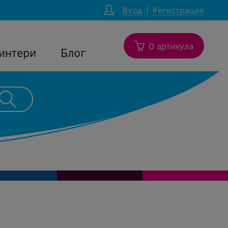
Вход
Регистрация
0 артикула
интери
Блог