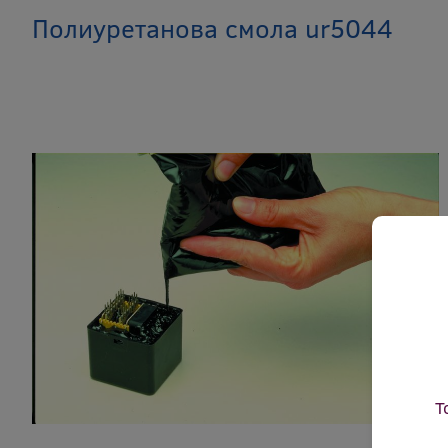
Полиуретанова смола ur5044
Т