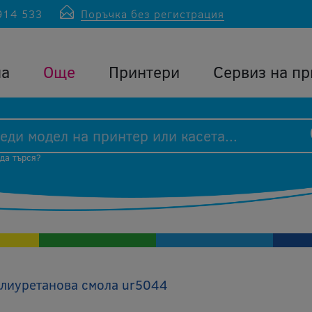
914 533
Поръчка без регистрация
ла
Още
Принтери
Сервиз на пр
 да търся?
лиуретанова смола ur5044