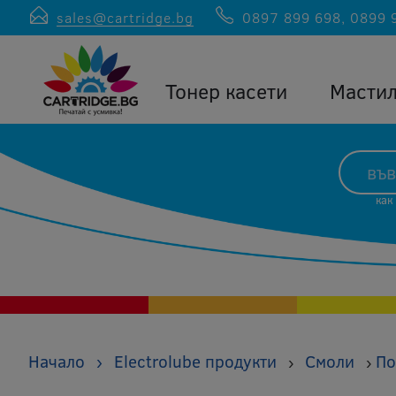
sales@cartridge.bg
0897 899 698
,
0899 
Тонер касети
Масти
как
Начало
›
Electrolube продукти
Смоли
По
›
›