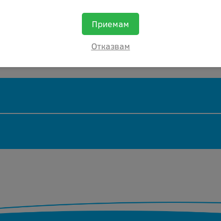
30.90 €
(60.44 лв.)
Цена:
Приемам
Отказвам
Добави ревю
Оставяйки ревю Вие помагате, както на нас
да подобряваме нашите продукти и
обслужване, така и на другите хора
възнамеряващи да закупят ael