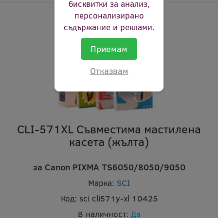
бисквитки за анализ,
персонализирано
съдържание и реклами.
Приемам
Отказвам
CLI-571XL Съвместима мастилена
касета (жълта)
за Canon PIXMA TS6050/8050/9050
Марка:
SCI
Код:
sci cli571y-xl 10425
В наличност:
Да