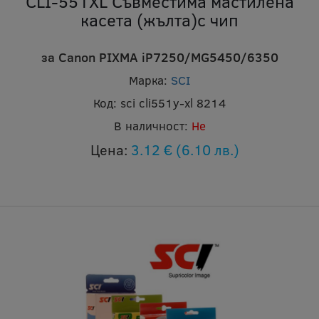
CLI-551XL Съвместима мастилена
касета (жълта)с чип
за Canon PIXMA iP7250/MG5450/6350
Марка:
SCI
Код:
sci cli551y-xl 8214
В наличност:
Не
Цена:
3.12 €
(6.10 лв.)