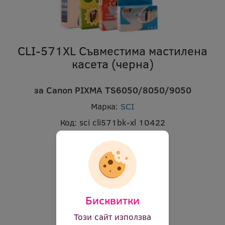
CLI-571XL Съвместима мастилена
касета (черна)
за Canon PIXMA TS6050/8050/9050
Марка:
SCI
Код:
sci cli571bk-xl 10422
В наличност:
Да
Цена:
3.12 €
(6.10 лв.)
Бисквитки
Този сайт използва