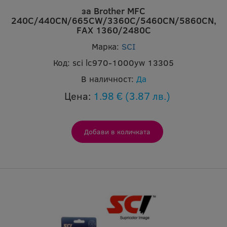
за Brother MFC
240C/440CN/665CW/3360C/5460CN/5860CN,
FAX 1360/2480C
Марка:
SCI
Код:
sci lc970-1000yw 13305
В наличност:
Да
Цена:
1.98 €
(3.87 лв.)