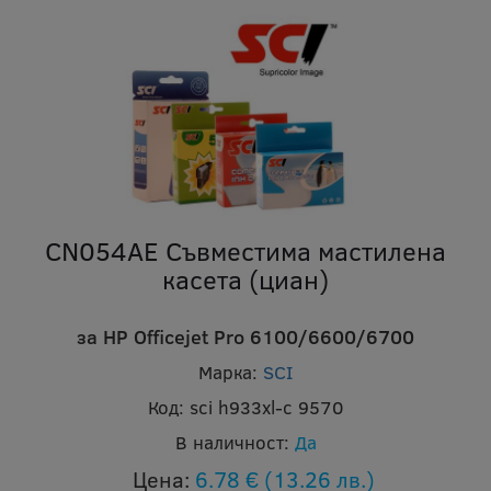
CN054AE Съвместима мастилена
касета (циан)
за HP Officejet Pro 6100/6600/6700
Марка:
SCI
Код:
sci h933xl-c 9570
В наличност:
Да
Цена:
6.78 €
(13.26 лв.)