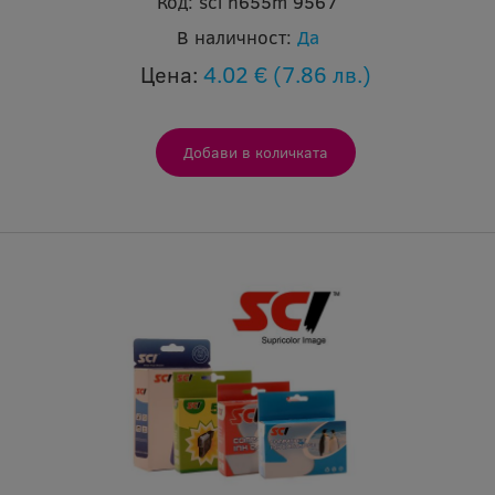
Код:
sci h655m 9567
В наличност:
Да
Цена:
4.02 €
(7.86 лв.)