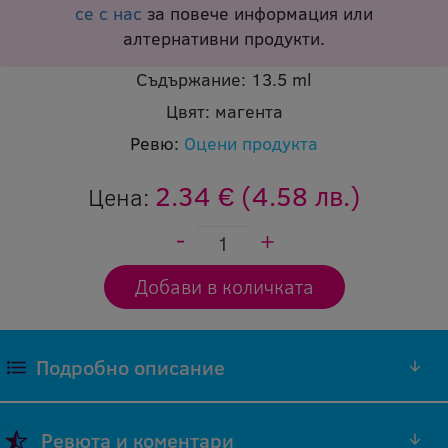
се с нас
за повече информация или
алтернативни продукти.
Съдържание:
13.5 ml
Цвят:
магента
Ревю:
Оцени продукта
2.34 €
(4.58 лв.)
Цена:
Подробно описание
Съвместимите мастилени касети SCI отговарят
Ревюта и коментари