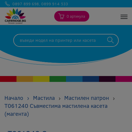
0897 899 698
,
0899 914 533
0 артикула
Togg
Начало
›
Мастила
Мастилен патрон
›
›
T061240 Съвместима мастилена касета
(магента)