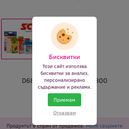
Бисквитки
Този сайт използва
за Epson Stylus
бисквитки за анализ,
D68/D88/DX3800/DX4800
персонализирано
съдържание и реклами.
Марка:
SCI
Приемам
Код:
sci t0613 10048
В наличност:
Не
Отказвам
Продуктът е спрян от продажба.
Моля свържете