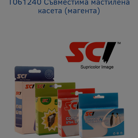
T061240 Съвместима мастилена
касета (магента)