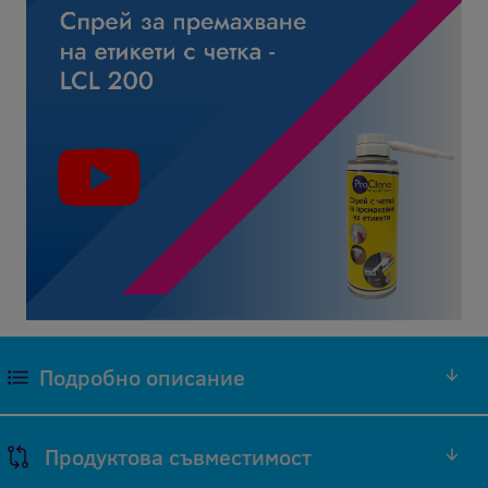
Подробно описание
Оригиналните консумативи (ОЕМ), които
Продуктова съвместимост
предлагаме са произведени от производителя на