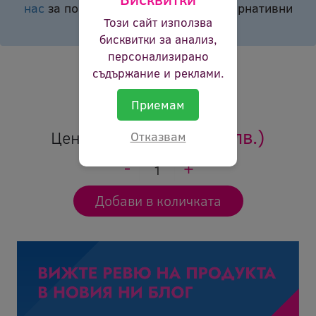
нас
за повече информация или алтернативни
Този сайт използва
продукти.
бисквитки за анализ,
Брой страници:
13 200p
персонализирано
съдържание и реклами.
Цвят:
черен
Ревю:
Оцени продукта
Приемам
42.36 €
(82.85 лв.)
Цена:
Отказвам