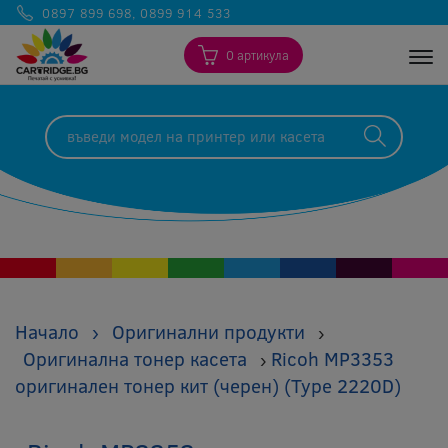
0897 899 698
,
0899 914 533
0 артикула
Togg
Начало
›
Оригинални продукти
›
Оригинална тонер касета
Ricoh MP3353
›
оригинален тонер кит (черен) (Type 2220D)