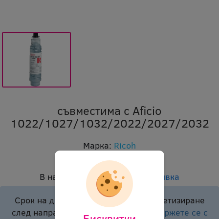
съвместима с Aficio
1022/1027/1032/2022/2027/2032
Марка:
Ricoh
Код:
orl mp3353 5125
В наличност:
Доставка при заявка
Срок на доставка подлежи на конкретизиране
след направено запитване.
Моля свържете се с
Бисквитки