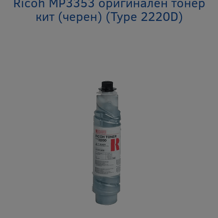
Ricoh MP3353 оригинален тонер
кит (черен) (Type 2220D)