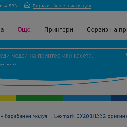
914 533
Поръчка без регистрация
ла
Още
Принтери
Сервиз на пр
 да търся?
н барабанен модул
Lexmark 0X203H22G оригина
›