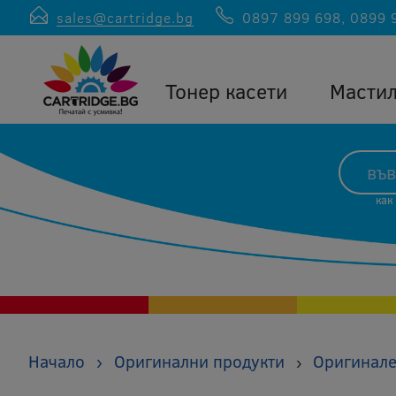
sales@cartridge.bg
0897 899 698
,
0899 
Тонер касети
Масти
как
Начало
›
Оригинални продукти
Оригинале
›