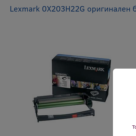
Lexmark 0X203H22G оригинален б
Т