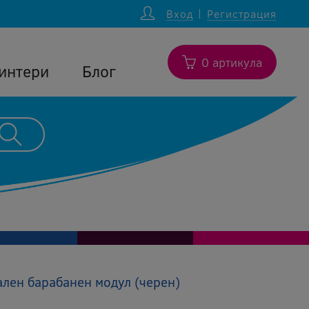
Вход
Регистрация
0 артикула
интери
Блог
лен барабанен модул (черен)