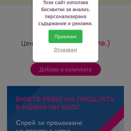
Този сайт използва
Брой страници:
625p
бисквитки за анализ,
персонализирано
Цвят:
магента
съдържание и реклами.
Ревю:
Оцени продукта
Приемам
15.96 €
(31.22 лв.)
Цена:
Отказвам