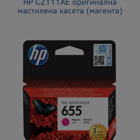
HP CZ111AE оригинална
мастилена касета (магента)