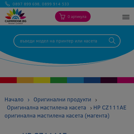
0897 899 698
,
0899 914 533
0 артикула
Togg
Начало
›
Оригинални продукти
›
Оригинална мастилена касета
HP CZ111AE
›
оригинална мастилена касета (магента)