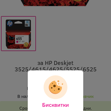
за HP Deskjet
3525/4615/4625/5525/6525
Марка:
HP
Код:
ohi cz111-655ma 7711
В наличност:
Налично при доставчик
Бисквитки
Срок на доставка 1-2 работни дни.