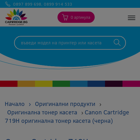
0897 899 698
,
0899 914 533
0 артикула
Togg
Начало
›
Оригинални продукти
›
Оригинална тонер касета
Canon Cartridge
›
719H оригинална тонер касета (черна)