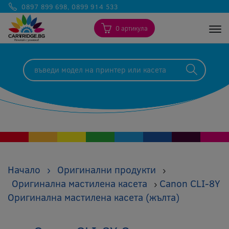
0897 899 698
,
0899 914 533
0 артикула
Togg
Начало
›
Оригинални продукти
›
Оригинална мастилена касета
Canon CLI-8Y
›
Оригинална мастилена касета (жълта)