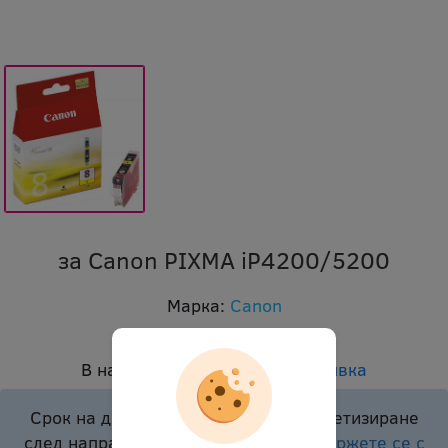
за Canon PIXMA iP4200/5200
Марка:
Canon
Код:
oci cli8y 4566
В наличност:
Доставка при заявка
Срок на доставка подлежи на конкретизиране
след направено запитване.
Моля свържете се с