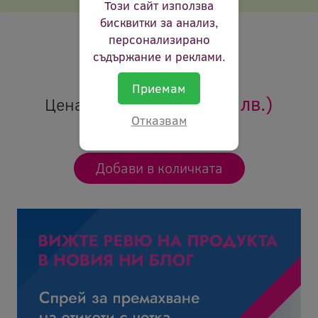
Този сайт използва
Брой страници:
2 200 p
бисквитки за анализ,
персонализирано
Цвят:
черен
съдържание и реклами.
Ревю:
Оцени продукта
Приемам
89.88 €
(175.79 лв.)
Цена:
Отказвам