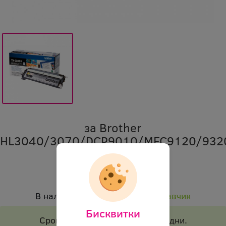
за Brother
HL3040/3070/DCP9010/MFC9120/932
Марка:
Brother
Код:
obl tn230bk 7495
В наличност:
Налично при доставчик
Бисквитки
Срок на доставка 1-2 работни дни.