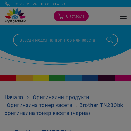
0897 899 698
,
0899 914 533
0 артикула
Togg
Начало
›
Оригинални продукти
›
Оригинална тонер касета
Brother TN230bk
›
оригинална тонер касета (черна)