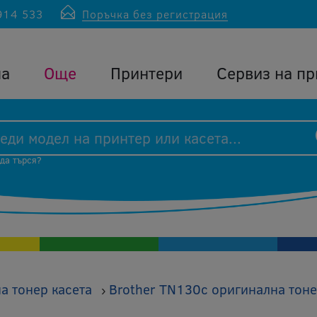
914 533
Поръчка без регистрация
ла
Още
Принтери
Сервиз на пр
 да търся?
а тонер касета
Brother TN130c оригинална тоне
›