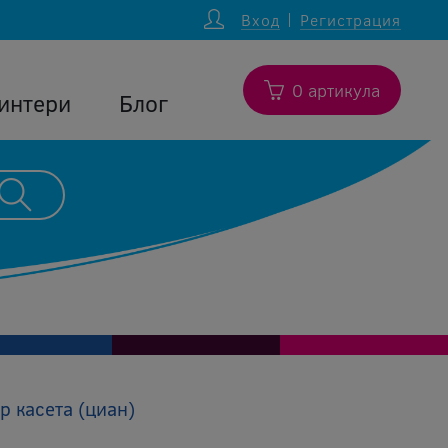
Вход
Регистрация
0 артикула
интери
Блог
р касета (циан)