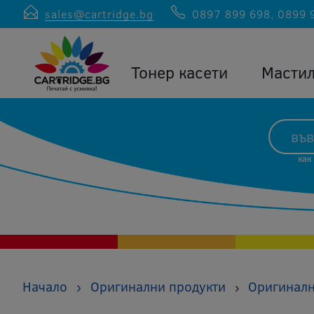
sales@cartridge.bg
0897 899 698
,
0899 
Тонер касети
Масти
как
Начало
›
Оригинални продукти
Оригиналн
›