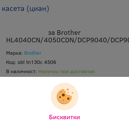
 касета (циан)
за Brother
HL4040CN/4050CDN/DCP9040/DCP9
Марка:
Brother
Код:
obl tn130c 4506
В наличност:
Налично при доставчик
Срок на доставка 1-2 работни дни.
Брой страници:
1500 p
Цвят:
циан
Ревю:
Оцени продукта
Бисквитки