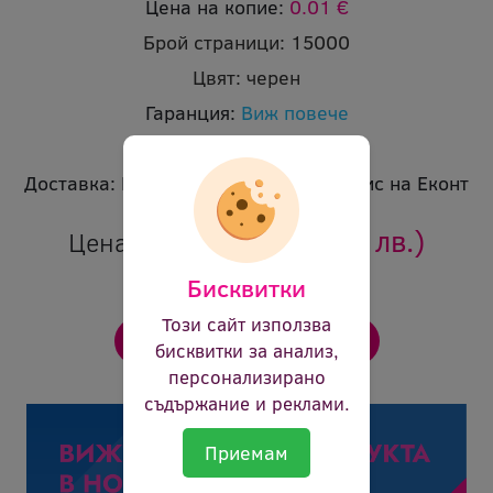
Цена на копие:
0.01 €
Брой страници:
15000
Цвят:
черен
Гаранция:
Виж повече
Ревю:
Оцени продукта
Доставка:
Безплатна доставка до офис на Еконт
87.18 €
(170.51 лв.)
Цена:
Бисквитки
Този сайт използва
бисквитки за анализ,
персонализирано
съдържание и реклами.
Приемам