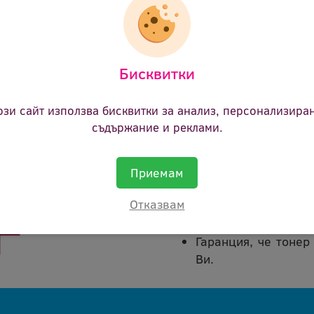
21.48 €
(42.01 лв.)
Цена:
Бисквитки
ози сайт използва бисквитки за анализ, персонализира
съдържание и реклами.
Покупката на тонер кас
Приемам
В срок от 45 дни 
Отказвам
каквато и да е пр
сума.
Гаранция, че тонер
Ви.