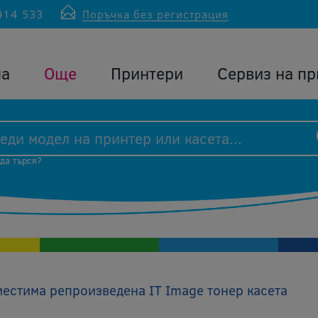
914 533
Поръчка без регистрация
ла
Още
Принтери
Сервиз на пр
 да търся?
естима репроизведена IT Image тонер касета