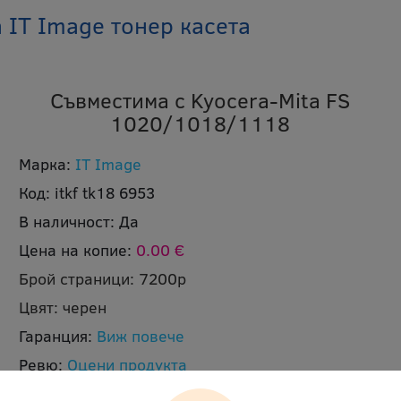
IT Image тонер касета
Съвместима с Kyocera-Mita FS
1020/1018/1118
Марка:
IT Image
Код:
itkf tk18 6953
В наличност:
Да
Цена на копие:
0.00 €
Брой страници:
7200p
Цвят:
черен
Гаранция:
Виж повече
Ревю:
Оцени продукта
Доставка:
Безплатна доставка до офис на Еконт