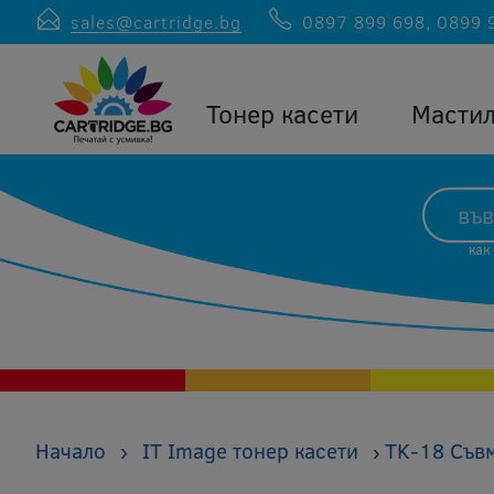
sales@cartridge.bg
0897 899 698
,
0899 
Тонер касети
Масти
как
Начало
›
IT Image тонер касети
TK-18 Съвм
›