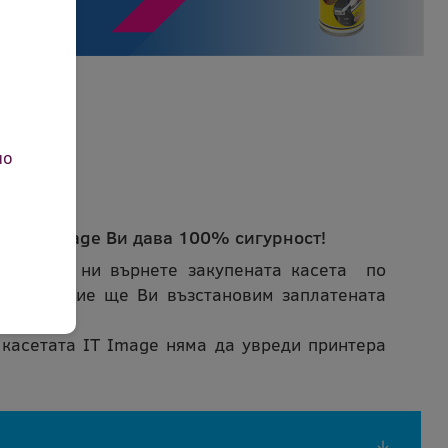
но
ета IT Image Ви дава 100% сигурност!
може да ни върнете закупената касета по
ичина и ние ще Ви възстановим заплатената
 касетата IT Image няма да увреди принтера