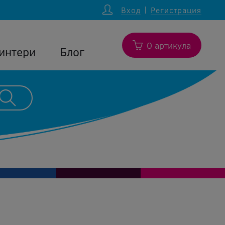
Вход
Регистрация
0 артикула
интери
Блог