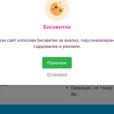
22.14 €
(43.30 лв.)
Цена:
Бисквитки
ози сайт използва бисквитки за анализ, персонализира
съдържание и реклами.
Покупката на тонер кас
Приемам
В срок от 45 дни 
Отказвам
каквато и да е пр
сума.
Гаранция, че тонер
Ви.