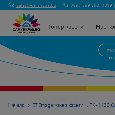
sales@cartridge.bg
0897 899 698
,
0899 
Тонер касети
Масти
как
Начало
›
IT Image тонер касети
TK-1130 Съ
›