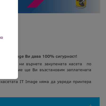
но
ета IT Image Ви дава 100% сигурност!
може да ни върнете закупената касета по
ичина и ние ще Ви възстановим заплатената
 касетата IT Image няма да увреди принтера