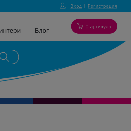
Вход
Регистрация
0 артикула
интери
Блог