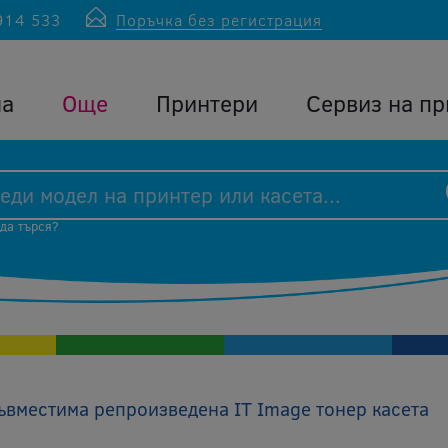
914 533
Поръчка без регистрация
ла
Още
Принтери
Сервиз на пр
 да търся?
вместима репроизведена IT Image тонер касета