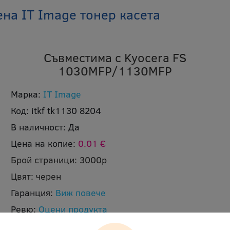
на IT Image тонер касета
Съвместима с Kyocera FS
1030MFP/1130MFP
Марка:
IT Image
Код:
itkf tk1130 8204
В наличност:
Да
Цена на копие:
0.01 €
Брой страници:
3000p
Цвят:
черен
Гаранция:
Виж повече
Ревю:
Оцени продукта
Доставка:
Безплатна доставка до офис на Еконт