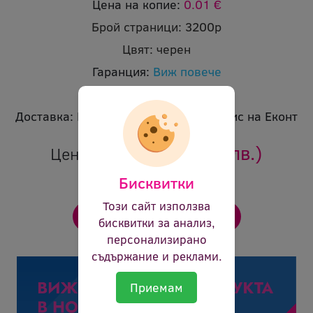
Цена на копие:
0.01 €
Брой страници:
3200p
Цвят:
черен
Гаранция:
Виж повече
Ревю:
Оцени продукта
Доставка:
Безплатна доставка до офис на Еконт
28.86 €
(56.45 лв.)
Цена:
Бисквитки
Този сайт използва
бисквитки за анализ,
персонализирано
съдържание и реклами.
Приемам